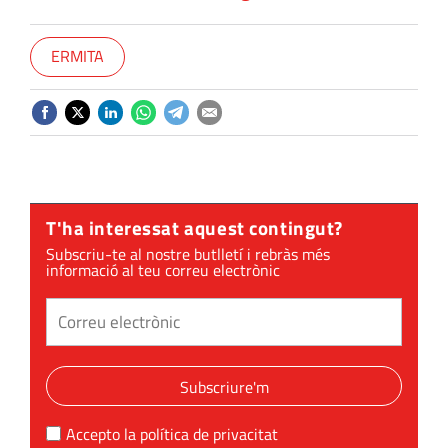
ERMITA
T'ha interessat aquest contingut?
Subscriu-te al nostre butlletí i rebràs més
informació al teu correu electrònic
Subscriure'm
Accepto la
política de privacitat