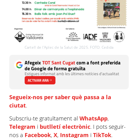
Cartell de l'Aplec de la Salut de 2025. FOTO: Cedida
Afegeix
TOT Sant Cugat
com a font preferida
de Google de forma gratuïta
Estigues informat amb les últimes notícies d'actualitat
ACTIVAR ARA
Segueix-nos per saber què passa a la
ciutat
.
Subscriu-te gratuïtament al
WhatsApp
,
Telegram
i
butlletí electrònic
. I pots seguir-
nos a
Facebook
,
X
,
Instagram
i
TikTok
.