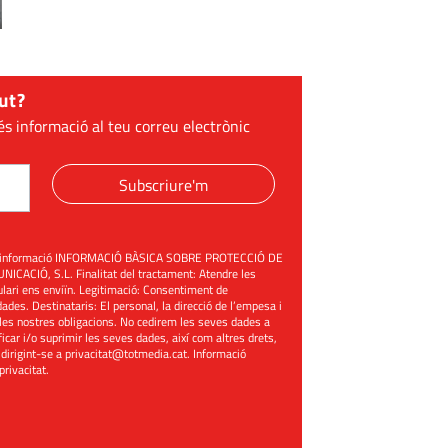
ut?
és informació al teu correu electrònic
Subscriure'm
üent informació INFORMACIÓ BÀSICA SOBRE PROTECCIÓ DE
ACIÓ, S.L. Finalitat del tractament: Atendre les
mulari ens enviïn. Legitimació: Consentiment de
ades. Destinataris: El personal, la direcció de l’empesa i
les nostres obligacions. No cedirem les seves dades a
ificar i/o suprimir les seves dades, així com altres drets,
 dirigint-se a
privacitat@totmedia.cat
. Informació
 privacitat
.