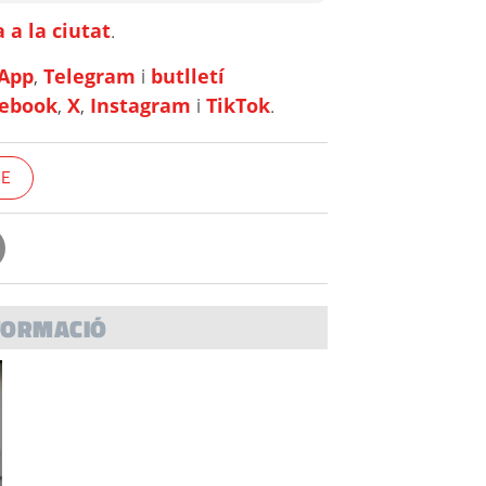
 a la ciutat
.
App
,
Telegram
i
butlletí
cebook
,
X
,
Instagram
i
TikTok
.
RE
FORMACIÓ