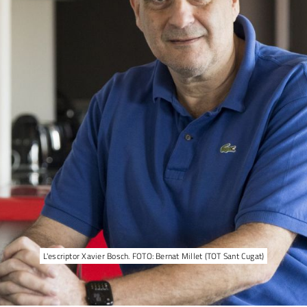
L'escriptor Xavier Bosch. FOTO: Bernat Millet (TOT Sant Cugat)