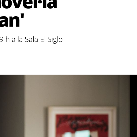
ovel·la
an'
 h a la Sala El Siglo