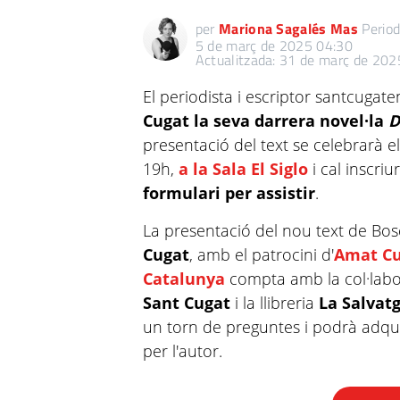
per
Mariona Sagalés Mas
Period
5 de març de 2025 04:30
Actualitzada: 31 de març de 202
El periodista i escriptor santcugat
Cugat la seva darrera novel·la
D
presentació del text se celebrarà 
19h,
a la Sala El Siglo
i cal inscri
formulari per assistir
.
La presentació del nou text de Bos
Cugat
, amb el patrocini d'
Amat Cu
Catalunya
compta amb la col·labo
Sant Cugat
i
la llibreria
La Salvatg
un torn de preguntes i podrà adquir
per l'autor.