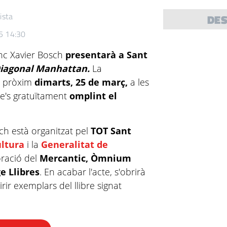
ista
DE
5 14:30
enc Xavier Bosch
presentarà a Sant
iagonal Manhattan
.
La
el pròxim
dimarts, 25 de març,
a les
ure's gratuïtament
omplint el
ch està organitzat pel
TOT Sant
ltura
i la
Generalitat de
ració del
Mercantic, Òmnium
e Llibres
. En acabar l'acte, s'obrirà
ir exemplars del llibre signat