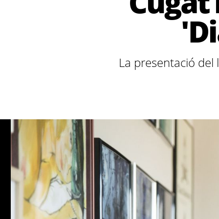
Cugat 
'D
La presentació del l