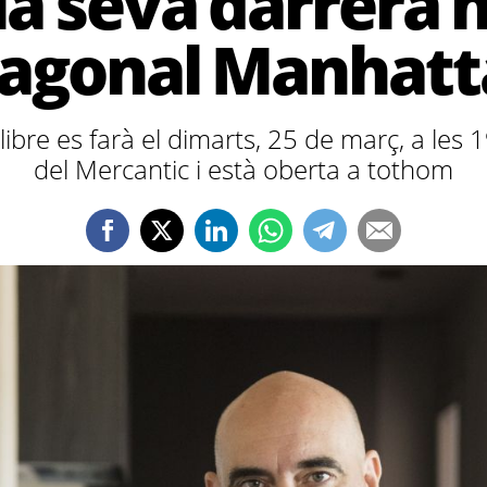
la seva darrera n
iagonal Manhatt
libre es farà el dimarts, 25 de març, a les 19
del Mercantic i està oberta a tothom