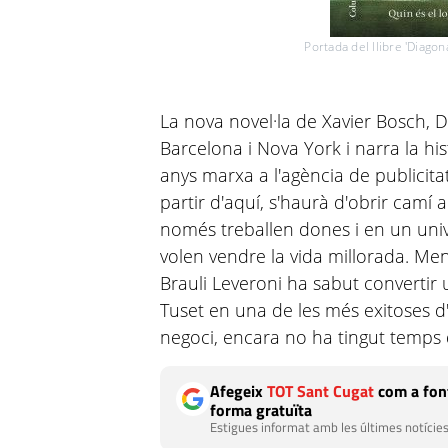
Portada del llibre 'Diago
La nova novel·la de Xavier Bosch, 
Barcelona i Nova York i narra la hi
anys marxa a l'agència de publicita
partir d'aquí, s'haurà d'obrir cam
només treballen dones i en un unive
volen vendre la vida millorada. Me
Brauli Leveroni ha sabut convertir 
Tuset en una de les més exitoses d'
negoci, encara no ha tingut temps d
Afegeix
TOT Sant Cugat
com a font
forma gratuïta
Estigues informat amb les últimes notícies