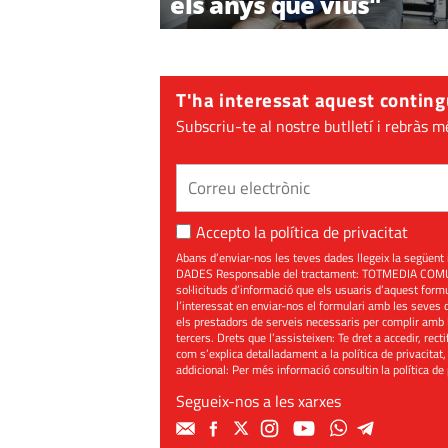
els anys que vius"
T'ha interessat aquest conting
Subscriu-te al nostre butlletí i rebràs m
Accepto la
política de privacitat
Abans d’enviar-nos les teves dades llegeix la seg
DADES Responsable del tractament: TOTMEDIA COMUNIC
sol·licituds d’informació que els usuaris d’aquest for
l’interessat en enviar-nos el formulari amb les seves d
els prestadors de serveis necessaris per complir amb 
tercers. Drets que l’assisteixen: Te dret a accedir, rect
com s’explica detalladament a la política de privacitat,
addicional: Per més informació consultin la
política de
Segueix-nos a les xarxes