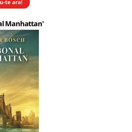
u-te ara!
nal Manhattan'