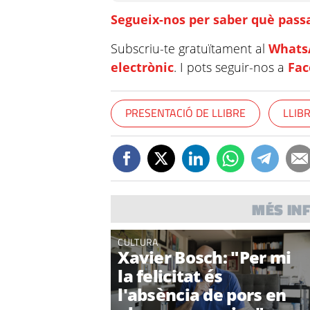
Segueix-nos per saber què passa
Subscriu-te gratuïtament al
Whats
electrònic
. I pots seguir-nos a
Fa
PRESENTACIÓ DE LLIBRE
LLIB
MÉS IN
CULTURA
Xavier Bosch: "Per mi
la felicitat és
l'absència de pors en