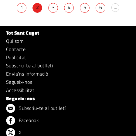
1
2
3
4
5
6
...
Tot Sant Cugat
Qui som
Contacte
Publicitat
Subscriu-te al butlletí
Envia'ns informació
Segueix-nos
Accessibilitat
Segueix-nos
Subscriu-te al butlletí
Facebook
X