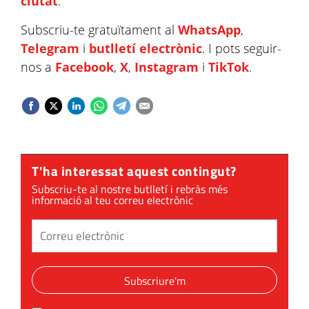
ciutat
.
Subscriu-te gratuïtament al
WhatsApp
,
Telegram
i
butlletí electrònic
. I pots seguir-
nos a
Facebook
,
X
,
Instagram
i
TikTok
.
T'ha interessat aquest contingut?
Subscriu-te al nostre butlletí i rebràs més
informació al teu correu electrònic
Subscriure'm