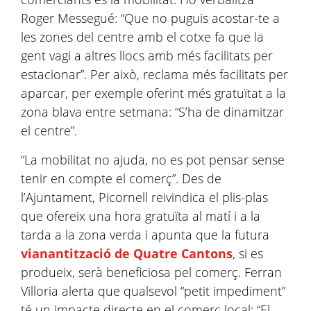
Roger Messegué: “Que no puguis acostar-te a
les zones del centre amb el cotxe fa que la
gent vagi a altres llocs amb més facilitats per
estacionar”. Per això, reclama més facilitats per
aparcar, per exemple oferint més gratuïtat a la
zona blava entre setmana: “S’ha de dinamitzar
el centre”.
“La mobilitat no ajuda, no es pot pensar sense
tenir en compte el comerç”. Des de
l’Ajuntament, Picornell reivindica el plis-plas
que ofereix una hora gratuïta al matí i a la
tarda a la zona verda i apunta que la futura
vianantització de Quatre Cantons
, si es
produeix, serà beneficiosa pel comerç. Ferran
Villoria alerta que qualsevol “petit impediment”
té un impacte directe en el comerç local: “El