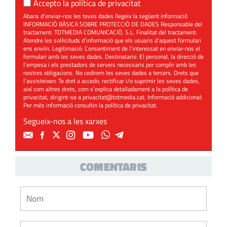
Accepto la
política de privacitat
Abans d’enviar-nos les teves dades llegeix la següent informació
INFORMACIÓ BÀSICA SOBRE PROTECCIÓ DE DADES Responsable del
tractament: TOTMEDIA COMUNICACIÓ, S.L. Finalitat del tractament:
Atendre les sol·licituds d’informació que els usuaris d’aquest formulari
ens enviïn. Legitimació: Consentiment de l’interessat en enviar-nos el
formulari amb les seves dades. Destinataris: El personal, la direcció de
l’empesa i els prestadors de serveis necessaris per complir amb les
nostres obligacions. No cedirem les seves dades a tercers. Drets que
l’assisteixen: Te dret a accedir, rectificar i/o suprimir les seves dades,
així com altres drets, com s’explica detalladament a la política de
privacitat, dirigint-se a
privacitat@totmedia.cat
. Informació addicional:
Per més informació consultin la
política de privacitat
.
Segueix-nos a les xarxes
COMENTARIS