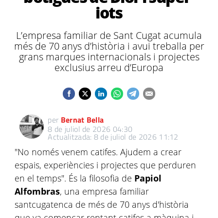
iots
L’empresa familiar de Sant Cugat acumula
més de 70 anys d’història i avui treballa per
grans marques internacionals i projectes
exclusius arreu d’Europa
per
Bernat Bella
8 de juliol de 2026 04:30
Actualitzada: 8 de juliol de 2026 11:12
"No només venem catifes. Ajudem a crear
espais, experiències i projectes que perduren
en el temps". És la filosofia de
Papiol
Alfombras
, una empresa familiar
santcugatenca de més de 70 anys d'història
que va començar rentant catifes a màquina i