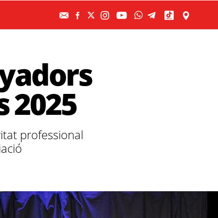
nyadors
s 2025
itat professional
iació