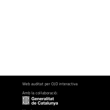
Web auditat per OJD interactiva
Amb la col·laboració: