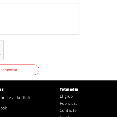
os
Totmedia
El grup
iu-te al butlletí
Publicitat
book
Contacte