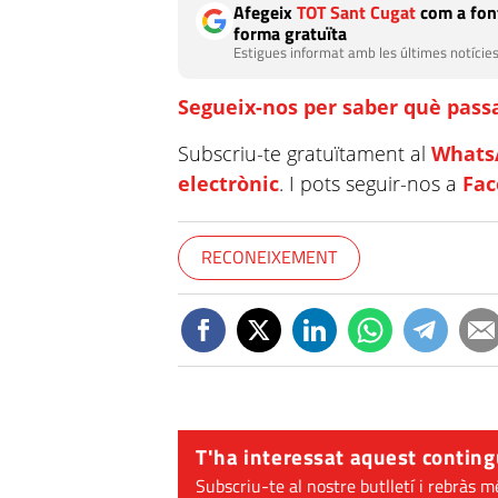
Afegeix
TOT Sant Cugat
com a font
forma gratuïta
Estigues informat amb les últimes notícies
Segueix-nos per saber què passa
Subscriu-te gratuïtament al
Whats
electrònic
. I pots seguir-nos a
Fa
RECONEIXEMENT
T'ha interessat aquest conting
Subscriu-te al nostre butlletí i rebràs m