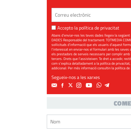
Accepto la
política de privacitat
Abans d’enviar-nos les teves dades llegeix la seg
DADES Responsable del tractament: TOTMEDIA COMUNIC
sol·licituds d’informació que els usuaris d’aquest for
l’interessat en enviar-nos el formulari amb les seves d
els prestadors de serveis necessaris per complir amb 
tercers. Drets que l’assisteixen: Te dret a accedir, rect
com s’explica detalladament a la política de privacitat,
addicional: Per més informació consultin la
política de
Segueix-nos a les xarxes
COME