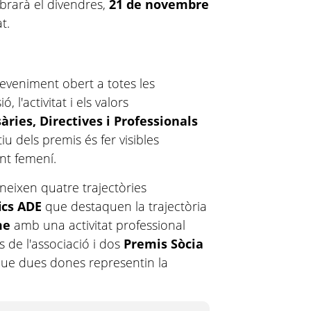
ebrarà el divendres,
21 de novembre
t.
eveniment obert a totes les
 l'activitat i els valors
ries, Directives i Professionals
iu dels premis és fer visibles
lent femení.
oneixen quatre trajectòries
ics ADE
que
destaquen la trajectòria
me
amb una activitat professional
 de l'associació i dos
Premis Sòcia
que dues dones representin la