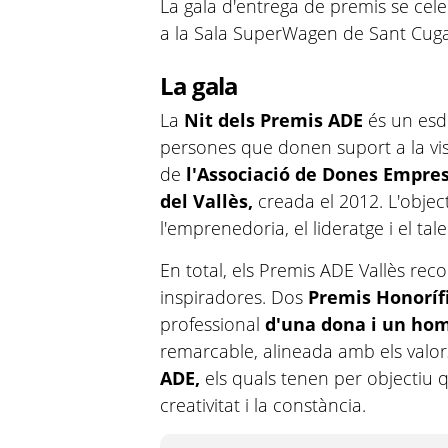
La gala d'entrega de premis se cel
a la Sala SuperWagen de Sant Cuga
La gala
La
Nit dels Premis ADE
és un esd
persones que donen suport a la visió,
de
l'Associació de Dones Empresà
del Vallès,
creada el 2012. L'object
l'emprenedoria, el lideratge i el ta
En total, els Premis ADE Vallès rec
inspiradores. Dos
Premis Honoríf
professional
d'una dona
i un ho
remarcable, alineada amb els valors
ADE
,
els quals tenen per objectiu 
creativitat i la constància.