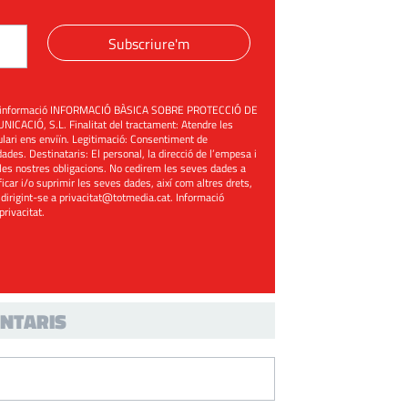
Subscriure'm
üent informació INFORMACIÓ BÀSICA SOBRE PROTECCIÓ DE
ACIÓ, S.L. Finalitat del tractament: Atendre les
mulari ens enviïn. Legitimació: Consentiment de
ades. Destinataris: El personal, la direcció de l’empesa i
les nostres obligacions. No cedirem les seves dades a
ificar i/o suprimir les seves dades, així com altres drets,
 dirigint-se a
privacitat@totmedia.cat
. Informació
 privacitat
.
NTARIS