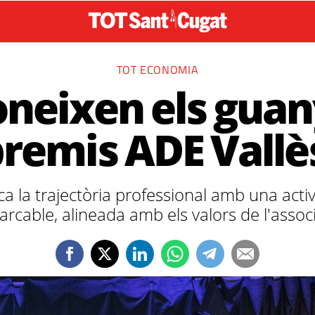
TOT ECONOMIA
coneixen els gua
premis ADE Vallè
a la trajectòria professional amb una activ
rcable, alineada amb els valors de l'assoc