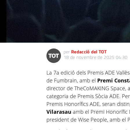
per
Redacció del TOT
18 de novembre de 2025 04:30
La 7a edició dels Premis ADE Vallè
de Fumbrain, amb el
Premi Const
director de TheCoMAKING Space, amb
categoria de Premis Sòcia ADE. Per
Premis Honorífics ADE, seran distin
Vilarasau
amb el Premi Honorífic
president de Wise People, amb el 