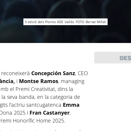
5 edició dels Premis ADE Vallès. FOTO: Bernat Millet.
DE
s reconeixerà
Concepción Sanz
, CEO
ància,
i
Montse Ramos
, managing
 el Premi Creativitat, dins la
 la seva banda, en la categoria de
gits l'actriu santcugatenca
Emma
 Dona 2025 i
Fran Castanyer
,
Premi Honorífic Home 2025.