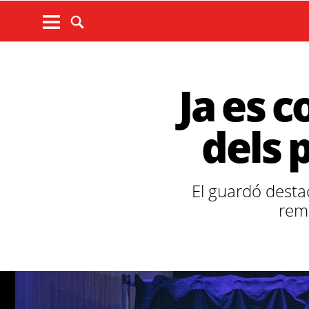
Ja es 
dels 
El guardó destac
rema