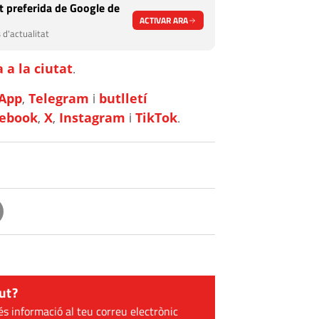
 preferida de Google de
ACTIVAR ARA
 d'actualitat
 a la ciutat
.
App
,
Telegram
i
butlletí
cebook
,
X
,
Instagram
i
TikTok
.
ut?
és informació al teu correu electrònic