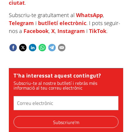
ciutat
.
Subscriu-te gratuïtament al
WhatsApp
,
Telegram
i
butlletí electrònic
. I pots seguir-
nos a
Facebook
,
X
,
Instagram
i
TikTok
.
T'ha interessat aquest contingut?
Subscriu-te al nostre butlletí i rebràs més
informació al teu correu electrònic
Subscriure'm