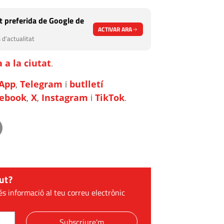
 preferida de Google de
ACTIVAR ARA
 d'actualitat
 a la ciutat
.
App
,
Telegram
i
butlletí
cebook
,
X
,
Instagram
i
TikTok
.
ut?
és informació al teu correu electrònic
Subscriure'm