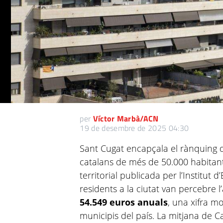
per
Víctor Marbà/ACN
19 de desembre de 2025 04:30
Sant Cugat encapçala el rànquing d’
catalans de més de 50.000 habitants
territorial publicada per l’Institut d
residents a la ciutat van percebre l
54.549 euros anuals
, una xifra m
municipis del país. La mitjana de 