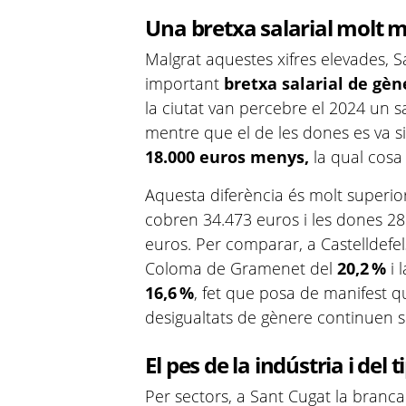
Una bretxa salarial molt 
Malgrat aquestes xifres elevades, 
important
bretxa salarial de gèn
la ciutat van percebre el 2024 un s
mentre que el de les dones es va s
18.000 euros menys,
la qual cos
Aquesta diferència és molt superio
cobren 34.473 euros i les dones 2
euros. Per comparar, a Castelldefel
Coloma de Gramenet del
20,2 %
i 
16,6 %
, fet que posa de manifest que
desigualtats de gènere continuen s
El pes de la indústria i del 
Per sectors, a Sant Cugat la branca 