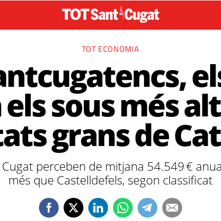
TOT ECONOMIA
santcugatencs, el
 els sous més alt
utats grans de Ca
t Cugat perceben de mitjana 54.549 € anua
més que Castelldefels, segon classificat