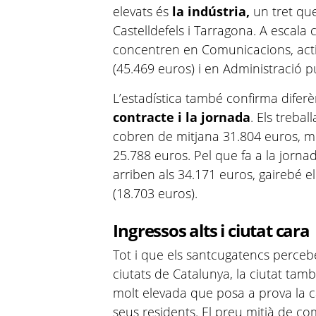
elevats és
la indústria,
un tret qu
Castelldefels i Tarragona. A escala 
concentren en Comunicacions, activ
(45.469 euros) i en Administració p
L’estadística també confirma difer
contracte i la jornada
. Els treba
cobren de mitjana 31.804 euros, m
25.788 euros. Pel que fa a la jorna
arriben als 34.171 euros, gairebé e
(18.703 euros).
Ingressos alts i ciutat cara
Tot i que els santcugatencs percebe
ciutats de Catalunya, la ciutat tam
molt elevada que posa a prova la c
seus residents. El preu mitjà de co