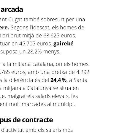
marcada
Sant Cugat també sobresurt per una
ere.
Segons l’Idescat, els homes de
alari brut mitjà de 63.625 euros,
ituar en 45.705 euros,
gairebé
a suposa un 28,2% menys.
r a la mitjana catalana, on els homes
8.765 euros, amb una bretxa de 4.292
s la diferència és del
24,4 %
, a Santa
la mitjana a Catalunya se situa en
, malgrat els salaris elevats, les
ent molt marcades al municipi.
tipus de contracte
d’activitat amb els salaris més