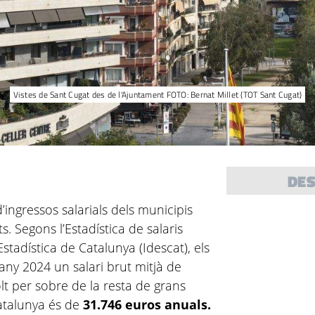
Vistes de Sant Cugat des de l'Ajuntament FOTO: Bernat Millet (TOT Sant Cugat)
DE
ingressos salarials dels municipis
. Segons l’Estadística de salaris
’Estadística de Catalunya (Idescat), els
’any 2024 un salari brut mitjà de
olt per sobre de la resta de grans
Catalunya és de
31.746 euros anuals.