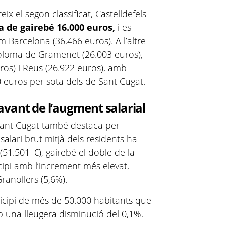
ix el segon classificat, Castelldefels
a de gairebé 16.000 euros,
i es
 Barcelona (36.466 euros). A l’altre
oloma de Gramenet (26.003 euros),
uros) i Reus (26.922 euros), amb
0 euros per sota dels de Sant Cugat.
avant de l’augment salarial
, Sant Cugat també destaca per
l salari brut mitjà dels residents ha
(51.501 €),
gairebé el doble de la
cipi amb l’increment més elevat,
Granollers (5,6%).
icipi de més de 50.000 habitants que
mb una lleugera disminució del 0,1%.