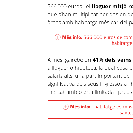
566.000 euros i el
lloguer mitjà r
que s’han multiplicat per dos en deu
àrees amb habitatge més car del pa
Més info:
566.000 euros de compr
l'habitatg
A més, gairebé un
41% dels veïns
a lloguer o hipoteca, la qual cosa 
salaris alts, una part important de
significativa dels seus ingressos a 
mercat amb oferta limitada i preu
Més info:
L'habitatge es conv
santc