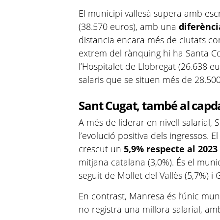
El municipi vallesà supera amb escre
(38.570 euros), amb una
diferènci
distancia encara més de ciutats com
extrem del rànquing hi ha Santa C
l’Hospitalet de Llobregat (26.638 e
salaris que se situen més de 28.50
Sant Cugat, també al capd
A més de liderar en nivell salarial
l’evolució positiva dels ingressos. E
crescut un
5,9% respecte al 2023
mitjana catalana (3,0%). És el muni
seguit de Mollet del Vallès (5,7%) i 
En contrast, Manresa és l’únic mun
no registra una millora salarial, a