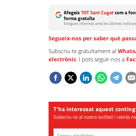
Afegeix
TOT Sant Cugat
com a font
forma gratuïta
Estigues informat amb les últimes notícies
Segueix-nos per saber què passa
Subscriu-te gratuïtament al
Whats
electrònic
. I pots seguir-nos a
Fa
T'ha interessat aquest conting
Subscriu-te al nostre butlletí i rebràs m