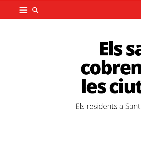
Els 
cobren
les ci
Els residents a San