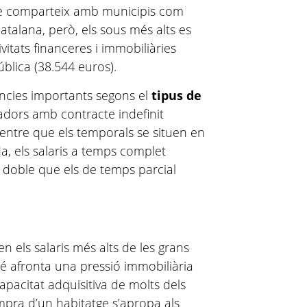
e comparteix amb municipis com
catalana, però, els sous més alts es
itats financeres i immobiliàries
ública (38.544 euros).
ències importants segons el
tipus de
lladors amb contracte indefinit
entre que els temporals se situen en
da, els salaris a temps complet
l doble que els de temps parcial
n els salaris més alts de les grans
bé afronta una pressió immobiliària
apacitat adquisitiva de molts dels
mpra d’un habitatge s’apropa als