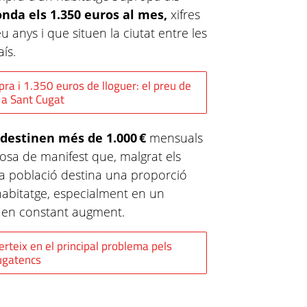
onda els 1.350 euros al mes,
xifres
 anys i que situen la ciutat entre les
ís.
a i 1.350 euros de lloguer: el preu de
e a Sant Cugat
 destinen més de 1.000 €
mensuals
posa de manifest que, malgrat els
 la població destina una proporció
l’habitatge, especialment en un
s en constant augment.
erteix en el principal problema pels
ugatencs