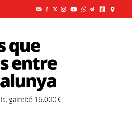
s que
s entre
talunya
ls, gairebé 16.000 €