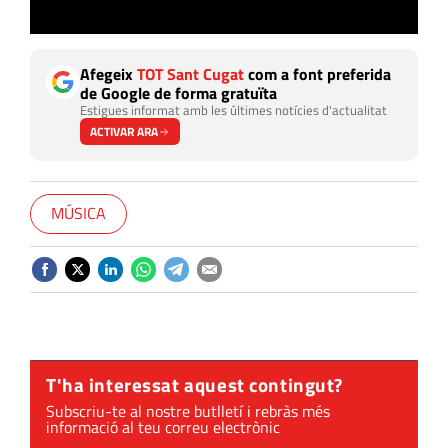
Afegeix
TOT Sant Cugat
com a font preferida
de Google de forma gratuïta
Estigues informat amb les últimes notícies d'actualitat
ACTIVAR ARA
MÚSICA
T'ha interessat aquest contingut?
Subscriu-te al nostre butlletí i rebràs més
informació al teu correu electrònic