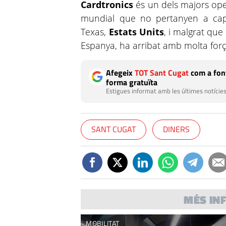
Cardtronics
és un dels majors ope
mundial que no pertanyen a cap
Texas,
Estats Units
, i malgrat que
Espanya, ha arribat amb molta forç
Afegeix
TOT Sant Cugat
com a font
forma gratuïta
Estigues informat amb les últimes notícies
SANT CUGAT
DINERS
MÉS IN
MOBILITAT