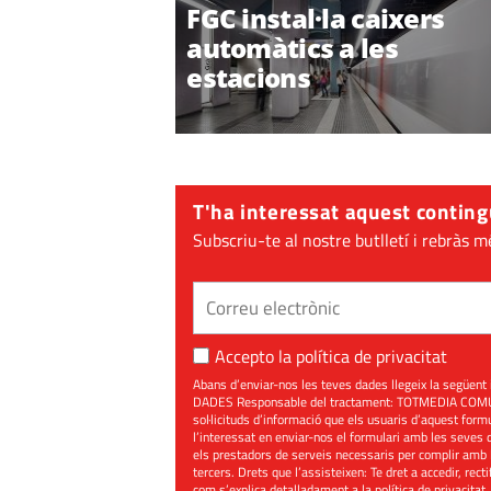
FGC instal·la caixers
automàtics a les
estacions
T'ha interessat aquest conting
Subscriu-te al nostre butlletí i rebràs m
Accepto la
política de privacitat
Abans d’enviar-nos les teves dades llegeix la seg
DADES Responsable del tractament: TOTMEDIA COMUNIC
sol·licituds d’informació que els usuaris d’aquest for
l’interessat en enviar-nos el formulari amb les seves d
els prestadors de serveis necessaris per complir amb 
tercers. Drets que l’assisteixen: Te dret a accedir, rect
com s’explica detalladament a la política de privacitat,