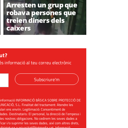
Arresten un grup que
robava persones que
treien diners dels
caixers
ut?
és informació al teu correu electrònic
Subscriure'm
üent informació INFORMACIÓ BÀSICA SOBRE PROTECCIÓ DE
ACIÓ, S.L. Finalitat del tractament: Atendre les
mulari ens enviïn. Legitimació: Consentiment de
ades. Destinataris: El personal, la direcció de l’empesa i
les nostres obligacions. No cedirem les seves dades a
ificar i/o suprimir les seves dades, així com altres drets,
 dirigint-se a
privacitat@totmedia.cat
. Informació