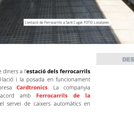
L'estació de Ferrocarrils a Sant Cugat FOTO: Localpres
DE
diners a l'
estació dels ferrocarrils
l·lació i la posada en funcionament
mpresa
Cardtronics
. La companyia
n acord amb
Ferrocarrils de la
r el servei de caixers automàtics en