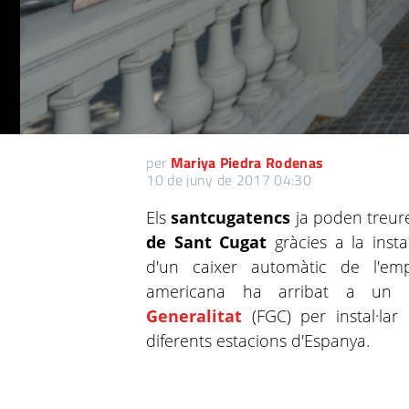
per
Mariya Piedra Rodenas
10 de juny de 2017 04:30
Els
santcugatencs
ja poden treure 
de Sant Cugat
gràcies a la insta
d'un caixer automàtic de l'e
americana ha arribat a u
Generalitat
(FGC) per instal·la
diferents estacions d'Espanya.