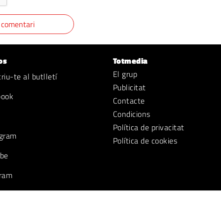
os
Totmedia
El grup
iu-te al butlletí
Publicitat
book
Contacte
Condicions
Política de privacitat
gram
Política de cookies
be
ram
k