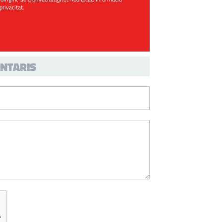
 privacitat
.
NTARIS