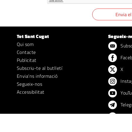
Tot Sant Cugat
Segueix-n
Qui som
Subscr
Contacte
Face
Publicitat
Subscriu-te al butlletí
X
Envia'ns informació
Insta
Segueix-nos
Accessibilitat
YouTu
Teleg
TikTo