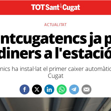
ACTUALITAT
antcugatencs ja
diners a l'estaci
cs ha instal·lat el primer caixer automàtic
Cugat