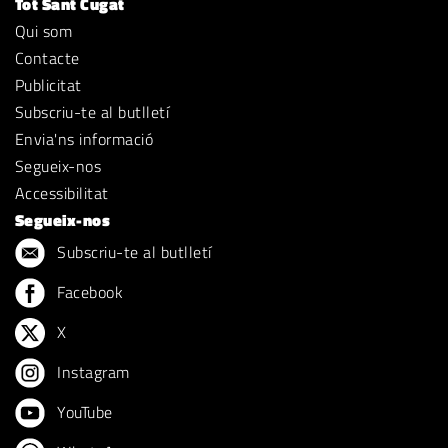
Tot Sant Cugat
Qui som
Contacte
Publicitat
Subscriu-te al butlletí
Envia'ns informació
Segueix-nos
Accessibilitat
Segueix-nos
Subscriu-te al butlletí
Facebook
X
Instagram
YouTube