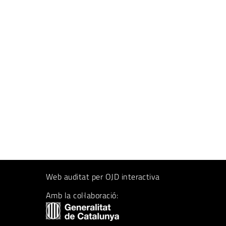
Web auditat per OJD interactiva
Amb la col·laboració: