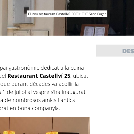
El nou restaurant Castellví. FOTO: TOT Sant Cugat
DE
ai gastronòmic dedicat a la cuina
 del
Restaurant Castellví 25
, ubicat
5 que durant dècades va acollir la
 1 de juliol al vespre s'ha inaugurat
cia de nombrosos amics i antics
ebrat en bona companyia.