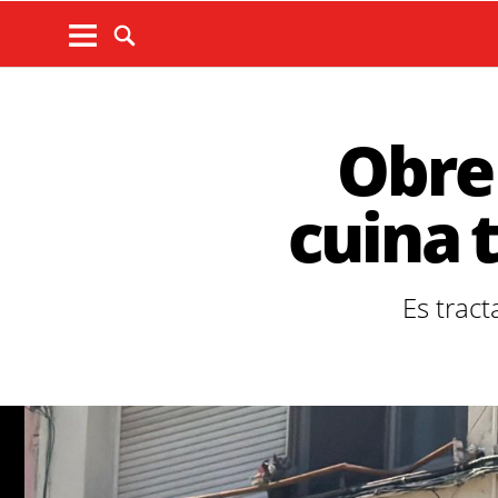
Obre
cuina 
Es tract