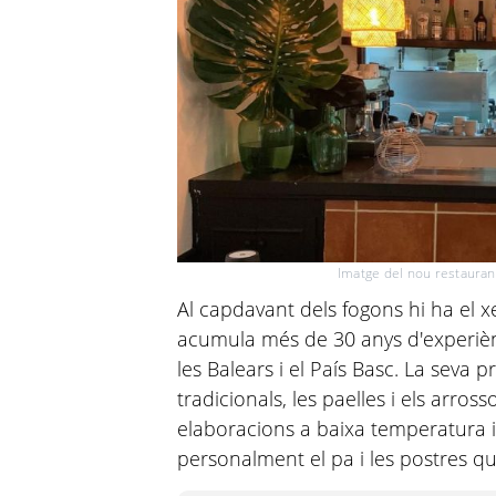
Imatge del nou restaurant
Al capdavant dels fogons hi ha el x
acumula més de 30 anys d'experièn
les Balears i el País Basc. La seva p
tradicionals, les paelles i els arro
elaboracions a baixa temperatura i 
personalment el pa i les postres que