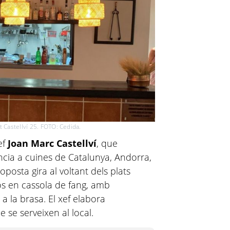
 Castellví 25. FOTO: Cedida.
ef
Joan Marc Castellví
, que
cia a cuines de Catalunya, Andorra,
roposta gira al voltant dels plats
ssos en cassola de fang, amb
a la brasa. El xef elabora
 se serveixen al local.