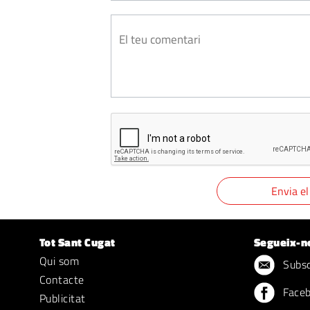
Tot Sant Cugat
Segueix-n
Qui som
Subscr
Contacte
Face
Publicitat