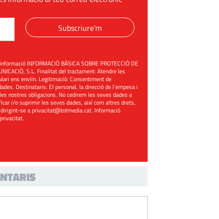
Subscriure'm
üent informació INFORMACIÓ BÀSICA SOBRE PROTECCIÓ DE
ACIÓ, S.L. Finalitat del tractament: Atendre les
mulari ens enviïn. Legitimació: Consentiment de
ades. Destinataris: El personal, la direcció de l’empesa i
les nostres obligacions. No cedirem les seves dades a
ificar i/o suprimir les seves dades, així com altres drets,
 dirigint-se a
privacitat@totmedia.cat
. Informació
 privacitat
.
NTARIS