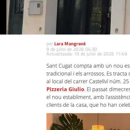
per
Lara Mangrané
9 de juliol de 2026 04:30
Actualitzada: 10 de juliol de 2026 11:49
Sant Cugat compta amb un nou esp
tradicional i els arrossos. Es tracta
al local del carrer Castellví núm. 2
Pizzeria Giulio
. El passat dimecres
el nou establiment, amb l'assistèn
clients de la casa, que ho han cel