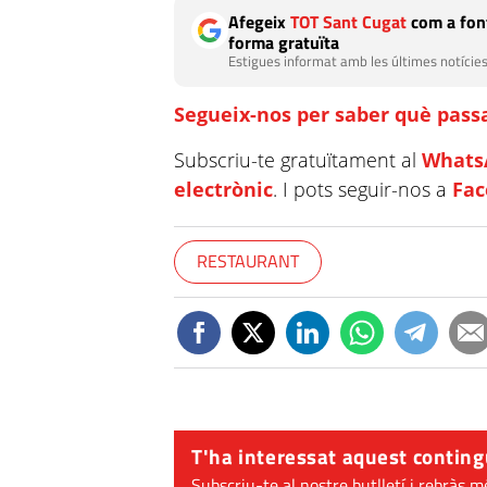
Afegeix
TOT Sant Cugat
com a font
forma gratuïta
Estigues informat amb les últimes notícies
Segueix-nos per saber què passa
Subscriu-te gratuïtament al
Whats
electrònic
. I pots seguir-nos a
Fa
RESTAURANT
T'ha interessat aquest conting
Subscriu-te al nostre butlletí i rebràs m