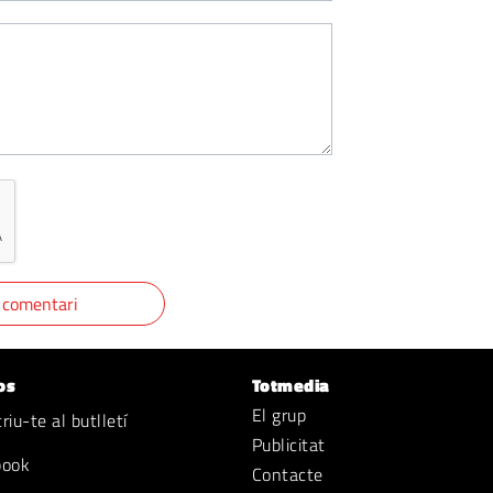
os
Totmedia
El grup
iu-te al butlletí
Publicitat
book
Contacte