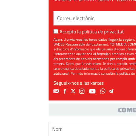
Accepto la
política de privacitat
Abans d’enviar-nos les teves dades llegeix la seg
DADES Responsable del tractament: TOTMEDIA COMUNIC
sol·licituds d’informació que els usuaris d’aquest for
l’interessat en enviar-nos el formulari amb les seves d
els prestadors de serveis necessaris per complir amb 
tercers. Drets que l’assisteixen: Te dret a accedir, rect
com s’explica detalladament a la política de privacitat,
addicional: Per més informació consultin la
política de
Segueix-nos a les xarxes
COME