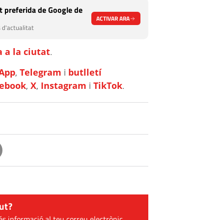
 preferida de Google de
ACTIVAR ARA
 d'actualitat
 a la ciutat
.
App
,
Telegram
i
butlletí
cebook
,
X
,
Instagram
i
TikTok
.
ut?
és informació al teu correu electrònic