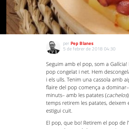
per
Pep Blanes
5 de febrer de 2018 04:30
Seguim amb el pop, som a Galícia!
pop congelat i net. Hem descongelat
i els ulls. Tenim una cassola amb ai
flaire del pop comença a dominar–
minuts– amb les patates (
cachelos
temps retirem les patates, deixem 
estigui cuit.
El pop, que bo! Retirem el pop de l’