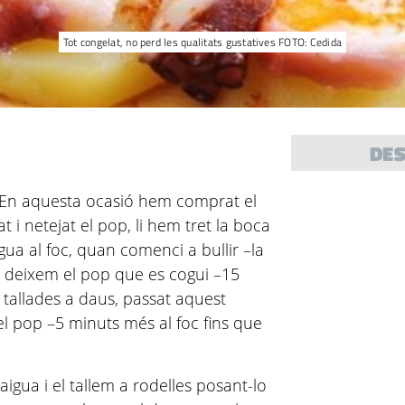
Tot congelat, no perd les qualitats gustatives FOTO: Cedida
DE
 En aquesta ocasió hem comprat el
 i netejat el pop, li hem tret la boca
gua al foc, quan comenci a bullir –la
 deixem el pop que es cogui –15
) tallades a daus, passat aquest
el pop –5 minuts més al foc fins que
aigua i el tallem a rodelles posant-lo