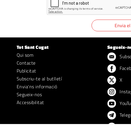
Tot Sant Cugat
Segueix-n
Qui som
Subscr
Contacte
Face
Publicitat
Subscriu-te al butlletí
X
Envia'ns informació
Insta
Segueix-nos
Accessibilitat
YouTu
Teleg
TikTo