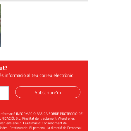
ut?
és informació al teu correu electrònic
Subscriure'm
üent informació INFORMACIÓ BÀSICA SOBRE PROTECCIÓ DE
ACIÓ, S.L. Finalitat del tractament: Atendre les
mulari ens enviïn. Legitimació: Consentiment de
ades. Destinataris: El personal, la direcció de l’empesa i