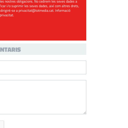
les nostres obligacions. No cedirem les seves dades a
ificar i/o suprimir les seves dades, així com altres drets,
 dirigint-se a
privacitat@totmedia.cat
. Informació
 privacitat
.
NTARIS