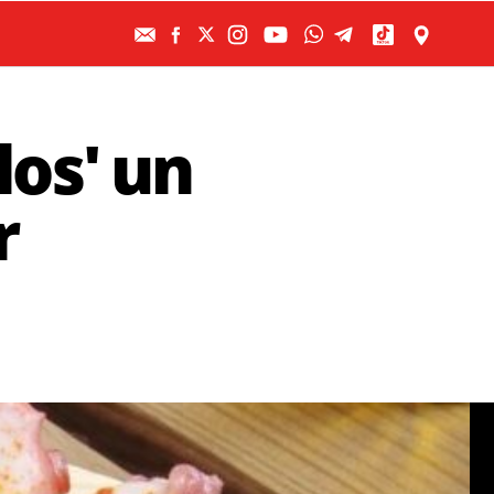
los' un
r