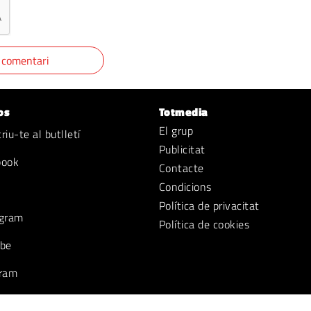
os
Totmedia
El grup
iu-te al butlletí
Publicitat
book
Contacte
Condicions
Política de privacitat
gram
Política de cookies
be
ram
k