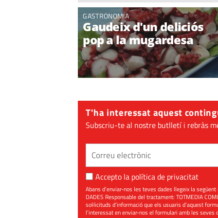
GASTRONOMIA
Gaudeix d'un deliciós
pop a la mugardesa
T'ha interessat aquest conting
Subscriu-te al nostre butlletí i rebràs m
Accepto la
política de privacitat
Abans d’enviar-nos les teves dades llegeix la seg
DADES Responsable del tractament: TOTMEDIA COMUNIC
sol·licituds d’informació que els usuaris d’aquest for
l’interessat en enviar-nos el formulari amb les seves d