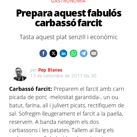
GASTRONOMIA
Prepara aquest fabulós
carbassó farcit
Tasta aquest plat senzill i econòmic
per
Pep Blanes
13 de setembre de 2017 04:30
Carbassó farcit:
Preparem el farcit amb carn
picada de porc -melositat garantida-, un ou
batut, farina, all i julivert picats, rectifiquem de
sal. Sofregim lleugerament el farcit a la paella,
reservem. A banda netegem els dos
carbassons i les patates. Tallem al llarg els