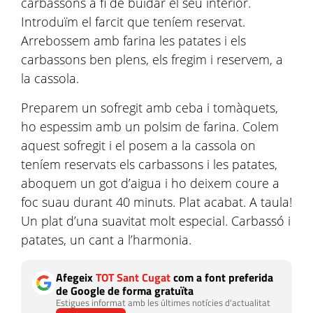
carbassons a fi de buidar el seu interior.
Introduïm el farcit que teníem reservat.
Arrebossem amb farina les patates i els
carbassons ben plens, els fregim i reservem, a
la cassola.
Preparem un sofregit amb ceba i tomàquets,
ho espessim amb un polsim de farina. Colem
aquest sofregit i el posem a la cassola on
teníem reservats els carbassons i les patates,
aboquem un got d’aigua i ho deixem coure a
foc suau durant 40 minuts. Plat acabat. A taula!
Un plat d’una suavitat molt especial. Carbassó i
patates, un cant a l’harmonia.
Afegeix
TOT Sant Cugat
com a font preferida
de Google de forma gratuïta
Estigues informat amb les últimes notícies d'actualitat