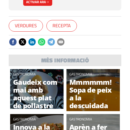
ACTIVAR ARA
VERDURES
RECEPTA
MÉS INFORMACIÓ
GASTRONOMIA
GASTRONOMIA
Gaudeix com
Mmmmmm!
mai amb
Sopa de peix
aquest plat
a la
de pollastre
descuidada
amb poma i
canyella!
GASTRONOMIA
GASTRONOMIA
Innova a la
Aprèn a fer