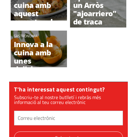
cuina amb
un Arròs
aquest
"ajoarriero"
espectacular
de traca
estofat mar i
muntanya
GASTRONOMIA
Innova a la
cuina amb
unes
delicioses
taronges
farcides
T'ha interessat aquest contingut?
Subscriu-te al nostre butlletí i rebràs més
informació al teu correu electrònic