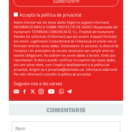
Subscriure'm
Accepto la
política de privacitat
Abans d’enviar-nos les teves dades llegeix la següent informació
INFORMACIÓ BÀSICA SOBRE PROTECCIÓ DE DADES Responsable del
tractament: TOTMEDIA COMUNICACIÓ, S.L. Finalitat del tractament:
Atendre les sol·licituds d’informació que els usuaris d’aquest formulari
ens enviïn. Legitimació: Consentiment de l’interessat en enviar-nos el
formulari amb les seves dades. Destinataris: El personal, la direcció de
l’empesa i els prestadors de serveis necessaris per complir amb les
nostres obligacions. No cedirem les seves dades a tercers. Drets que
l’assisteixen: Te dret a accedir, rectificar i/o suprimir les seves dades,
així com altres drets, com s’explica detalladament a la política de
privacitat, dirigint-se a
privacitat@totmedia.cat
. Informació addicional:
Per més informació consultin la
política de privacitat
.
Segueix-nos a les xarxes
COMENTARIS