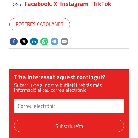
nos a
Facebook
,
X
,
Instagram
i
TikTok
.
POSTRES CASOLANES
T'ha interessat aquest contingut?
Subscriu-te al nostre butlletí i rebràs més
informació al teu correu electrònic
Subscriure'm