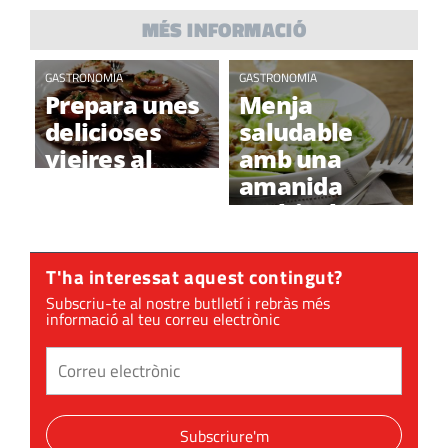
MÉS INFORMACIÓ
GASTRONOMIA
GASTRONOMIA
Prepara unes
Menja
delicioses
saludable
vieires al
amb una
natural
amanida
multicolor
T'ha interessat aquest contingut?
Subscriu-te al nostre butlletí i rebràs més
informació al teu correu electrònic
Subscriure'm