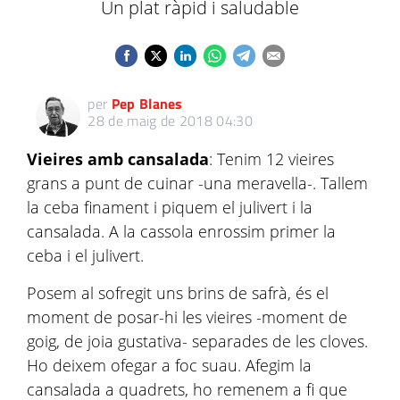
Un plat ràpid i saludable
per
Pep Blanes
28 de maig de 2018 04:30
Vieires amb cansalada
: Tenim 12 vieires
grans a punt de cuinar -una meravella-. Tallem
la ceba finament i piquem el julivert i la
cansalada. A la cassola enrossim primer la
ceba i el julivert.
Posem al sofregit uns brins de safrà, és el
moment de posar-hi les vieires -moment de
goig, de joia gustativa- separades de les cloves.
Ho deixem ofegar a foc suau. Afegim la
cansalada a quadrets, ho remenem a fi que