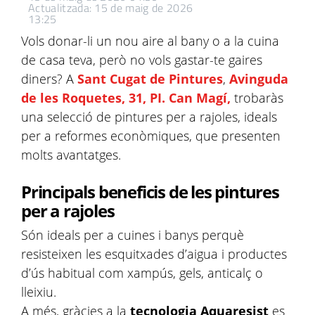
Actualitzada: 15 de maig de 2026
13:25
Vols donar-li un nou aire al bany o a la cuina
de casa teva, però no vols gastar-te gaires
diners? A
Sant Cugat de Pintures
,
Avinguda
de les Roquetes, 31, PI. Can Magí,
trobaràs
una selecció de pintures per a rajoles, ideals
per a reformes econòmiques, que presenten
molts avantatges.
Principals beneficis de les pintures
per a rajoles
Són ideals per a cuines i banys perquè
resisteixen les esquitxades d’aigua i productes
d’ús habitual com xampús, gels, anticalç o
lleixiu.
A més, gràcies a la
tecnologia Aquaresist
es