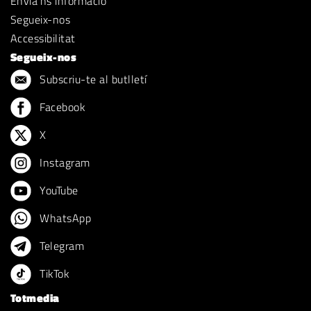
Envia'ns informació
Segueix-nos
Accessibilitat
Segueix-nos
Subscriu-te al butlletí
Facebook
X
Instagram
YouTube
WhatsApp
Telegram
TikTok
Totmedia