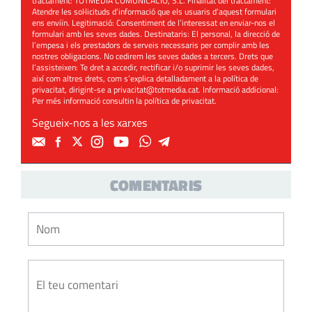
tractament: TOTMEDIA COMUNICACIÓ, S.L. Finalitat del tractament:
Atendre les sol·licituds d’informació que els usuaris d’aquest formulari
ens enviïn. Legitimació: Consentiment de l’interessat en enviar-nos el
formulari amb les seves dades. Destinataris: El personal, la direcció de
l’empesa i els prestadors de serveis necessaris per complir amb les
nostres obligacions. No cedirem les seves dades a tercers. Drets que
l’assisteixen: Te dret a accedir, rectificar i/o suprimir les seves dades,
així com altres drets, com s’explica detalladament a la política de
privacitat, dirigint-se a
privacitat@totmedia.cat
. Informació addicional:
Per més informació consultin la
política de privacitat
.
Segueix-nos a les xarxes
COMENTARIS