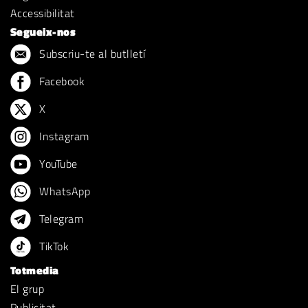
Accessibilitat
Segueix-nos
Subscriu-te al butlletí
Facebook
X
Instagram
YouTube
WhatsApp
Telegram
TikTok
Totmedia
El grup
Publicitat