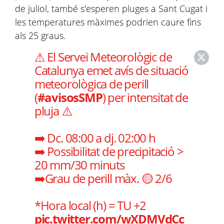
de juliol, també s'esperen pluges a Sant Cugat i
les temperatures màximes podrien caure fins
als 25 graus.
⚠ El Servei Meteorològic de
Catalunya emet avís de situació
meteorològica de perill
(
#avisosSMP
) per intensitat de
pluja ⚠️
➡️ Dc. 08:00 a dj. 02:00 h
➡️ Possibilitat de precipitació >
20 mm/30 minuts
➡️Grau de perill màx. 🟡 2/6
*Hora local (h) = TU +2
pic.twitter.com/wXDMVdCc