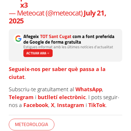
x3
— Meteocat (@meteocat)
July 21,
2025
Afegeix
TOT Sant Cugat
com a font preferida
de Google de forma gratuïta
Estigues informat amb les últimes notícies d'actualitat
ACTIVAR ARA
Segueix-nos per saber què passa a la
ciutat
.
Subscriu-te gratuïtament al
WhatsApp
,
Telegram
i
butlletí electrònic
. I pots seguir-
nos a
Facebook
,
X
,
Instagram
i
TikTok
.
METEOROLOGIA