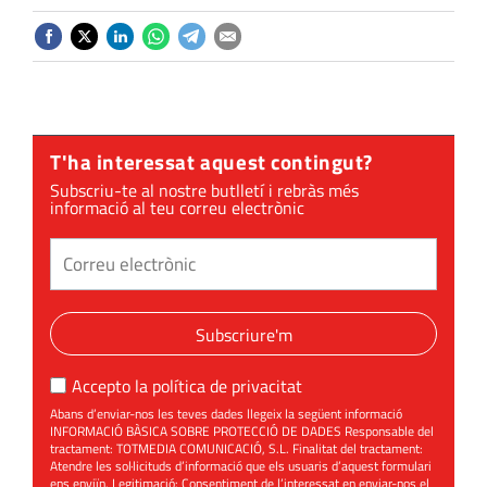
T'ha interessat aquest contingut?
Subscriu-te al nostre butlletí i rebràs més
informació al teu correu electrònic
Subscriure'm
Accepto la
política de privacitat
Abans d’enviar-nos les teves dades llegeix la següent informació
INFORMACIÓ BÀSICA SOBRE PROTECCIÓ DE DADES Responsable del
tractament: TOTMEDIA COMUNICACIÓ, S.L. Finalitat del tractament:
Atendre les sol·licituds d’informació que els usuaris d’aquest formulari
ens enviïn. Legitimació: Consentiment de l’interessat en enviar-nos el