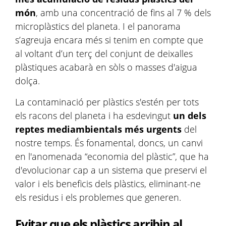
món
, amb una concentració de fins al 7 % dels
microplàstics del planeta. I el panorama
s’agreuja encara més si tenim en compte que
al voltant d’un terç del conjunt de deixalles
plàstiques acabarà en sòls o masses d'aigua
dolça.
La contaminació per plàstics s'estén per tots
els racons del planeta i ha esdevingut
un dels
reptes mediambientals més urgents
del
nostre temps. És fonamental, doncs, un canvi
en l'anomenada “economia del plàstic”, que ha
d'evolucionar cap a un sistema que preservi el
valor i els beneficis dels plàstics, eliminant-ne
els residus i els problemes que generen.
Evitar que els plàstics arribin al