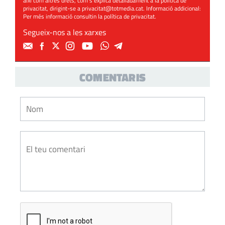
així com altres drets, com s’explica detalladament a la política de
privacitat, dirigint-se a
privacitat@totmedia.cat
. Informació addicional:
Per més informació consultin la
política de privacitat
.
Segueix-nos a les xarxes
COMENTARIS