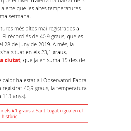
 que el nivell d'alerta ha baixat de 5
s alerte que les altes temperatures
xima setmana.
tures més altes mai registrades a
. El rècord és de 40,9 graus, que es
 el 28 de juny de 2019. A més, la
'ha situat en els 23,1 graus,
la ciutat
, que ja en suma 15 des de
 calor ha estat a l'Observatori Fabra
n registrat 40,9 graus, la temperatura
 113 anys).
 els 41 graus a Sant Cugat i igualen el
 històric