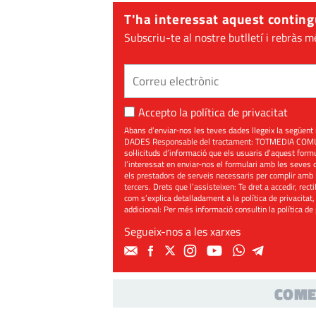
T'ha interessat aquest conting
Subscriu-te al nostre butlletí i rebràs m
Accepto la
política de privacitat
Abans d’enviar-nos les teves dades llegeix la seg
DADES Responsable del tractament: TOTMEDIA COMUNIC
sol·licituds d’informació que els usuaris d’aquest for
l’interessat en enviar-nos el formulari amb les seves d
els prestadors de serveis necessaris per complir amb 
tercers. Drets que l’assisteixen: Te dret a accedir, rect
com s’explica detalladament a la política de privacitat,
addicional: Per més informació consultin la
política de
Segueix-nos a les xarxes
COME