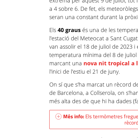
extrema per aquest 9 de juliol, tot i
a 4 sobre 6. De fet, els meteoròleg
seran una constant durant la prò
Els
40 graus
és una de les tempera
l'estació del Meteocat a Sant Cugat
van assolir el 18 de juliol de 2023 i
temperatura mínima del 8 de juliol s
marcant una
nova nit tropical a 
l'inici de l'estiu el 21 de juny.
On sí que s'ha marcat un rècord de
de Barcelona, a Collserola, on s'ha
més alta des de que hi ha dades (fa
Més info:
Els termòmetres freguen
rècord