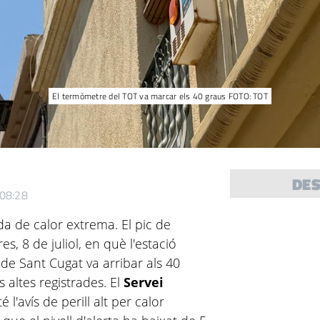
El termòmetre del TOT va marcar els 40 graus FOTO: TOT
DE
 08:28
a de calor extrema. El pic de
es, 8 de juliol, en què l'estació
e Sant Cugat va arribar als 40
 altes registrades. El
Servei
 l'avís de perill alt per calor