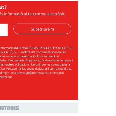
ut?
és informació al teu correu electrònic
Subscriure'm
üent informació INFORMACIÓ BÀSICA SOBRE PROTECCIÓ DE
ACIÓ, S.L. Finalitat del tractament: Atendre les
mulari ens enviïn. Legitimació: Consentiment de
ades. Destinataris: El personal, la direcció de l’empesa i
les nostres obligacions. No cedirem les seves dades a
ificar i/o suprimir les seves dades, així com altres drets,
 dirigint-se a
privacitat@totmedia.cat
. Informació
 privacitat
.
NTARIS