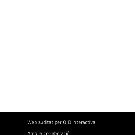
Web auditat per OJD interactiva
Amb la col·laboració: