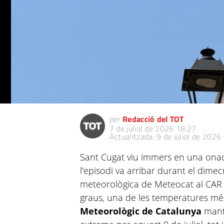
per
Redacció del TOT
7 de juliol de 2026 18:27
Actualitzada: 9 de juliol de 2026
Sant Cugat viu immers en una onad
l'episodi va arribar durant el dimecr
meteorològica de Meteocat al CAR d
graus, una de les temperatures més
Meteorològic de Catalunya
manté