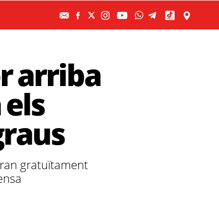
r arriba
 els
graus
riran gratuïtament
tensa