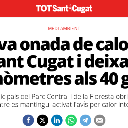
MEDI AMBIENT
a onada de calo
ant Cugat i deixa
òmetres als 40 
cipals del Parc Central i de la Floresta ob
re es mantingui activat l'avís per calor in