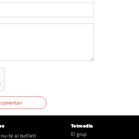
os
Totmedia
El grup
iu-te al butlletí