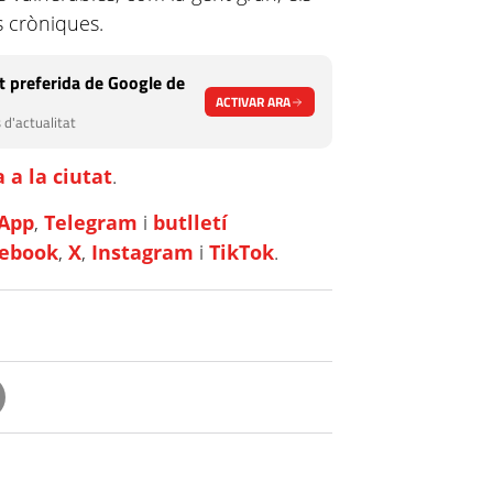
s cròniques.
 preferida de Google de
ACTIVAR ARA
 d'actualitat
 a la ciutat
.
App
,
Telegram
i
butlletí
cebook
,
X
,
Instagram
i
TikTok
.