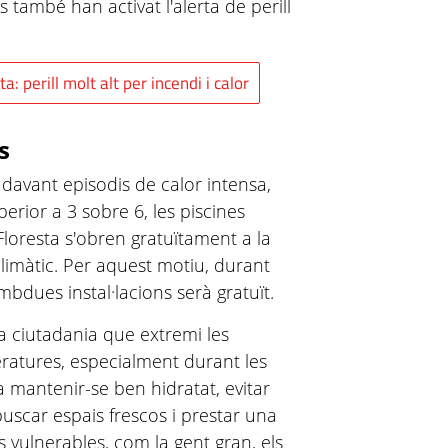
 també han activat l'alerta de perill
a: perill molt alt per incendi i calor
s
davant episodis de calor intensa,
uperior a 3 sobre 6, les piscines
Floresta s'obren gratuïtament a la
limàtic. Per aquest motiu, durant
mbdues instal·lacions serà gratuït.
a ciutadania que extremi les
ratures, especialment durant les
 mantenir-se ben hidratat, evitar
r, buscar espais frescos i prestar una
 vulnerables, com la gent gran, els