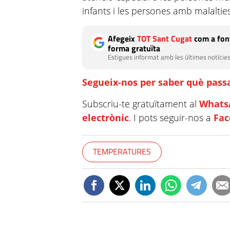
infants i les persones amb malaltie
Afegeix
TOT Sant Cugat
com a font
forma gratuïta
Estigues informat amb les últimes notícies
Segueix-nos per saber què passa
Subscriu-te gratuïtament al
Whats
electrònic
. I pots seguir-nos a
Fa
TEMPERATURES