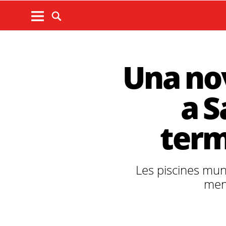
Una nov
a S
term
Les piscines muni
ment