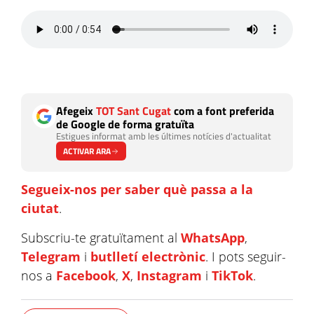
Afegeix
TOT Sant Cugat
com a font preferida
de Google de forma gratuïta
Estigues informat amb les últimes notícies d'actualitat
ACTIVAR ARA
Segueix-nos per saber què passa a la
ciutat
.
Subscriu-te gratuïtament al
WhatsApp
,
Telegram
i
butlletí electrònic
. I pots seguir-
nos a
Facebook
,
X
,
Instagram
i
TikTok
.