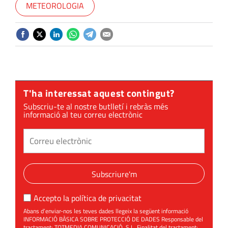
METEOROLOGIA
T'ha interessat aquest contingut?
Subscriu-te al nostre butlletí i rebràs més
informació al teu correu electrònic
Subscriure'm
Accepto la
política de privacitat
Abans d’enviar-nos les teves dades llegeix la següent informació
INFORMACIÓ BÀSICA SOBRE PROTECCIÓ DE DADES Responsable del
tractament: TOTMEDIA COMUNICACIÓ, S.L. Finalitat del tractament: