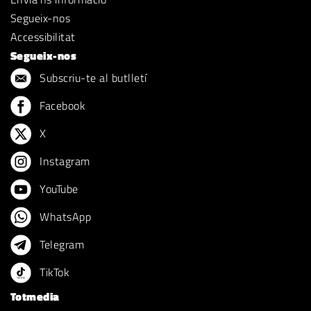
Segueix-nos
Accessibilitat
Segueix-nos
Subscriu-te al butlletí
Facebook
X
Instagram
YouTube
WhatsApp
Telegram
TikTok
Totmedia