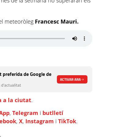
ximes de la setmana no superaran els
del meteoròleg
Francesc Mauri.
 preferida de Google de
ACTIVAR ARA
 d'actualitat
 a la ciutat
.
App
,
Telegram
i
butlletí
cebook
,
X
,
Instagram
i
TikTok
.