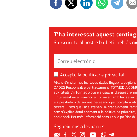
T'ha interessat aquest conting
Subscriu-te al nostre butlletí i rebràs m
Accepto la
política de privacitat
Abans d’enviar-nos les teves dades llegeix la seg
DADES Responsable del tractament: TOTMEDIA COMUNIC
sol·licituds d’informació que els usuaris d’aquest for
l’interessat en enviar-nos el formulari amb les seves d
els prestadors de serveis necessaris per complir amb 
tercers. Drets que l’assisteixen: Te dret a accedir, rect
com s’explica detalladament a la política de privacitat,
addicional: Per més informació consultin la
política de
Segueix-nos a les xarxes