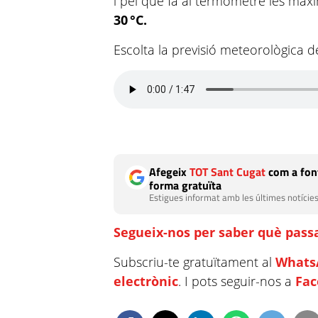
i pel que fa al termòmetre les mà
30 °C.
Escolta la previsió meteorològica 
Afegeix
TOT Sant Cugat
com a font
forma gratuïta
Estigues informat amb les últimes notícies
Segueix-nos per saber què passa
Subscriu-te gratuïtament al
Whats
electrònic
. I pots seguir-nos a
Fa