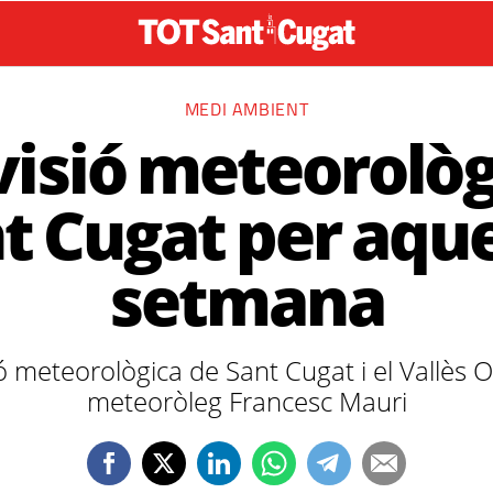
MEDI AMBIENT
visió meteorològ
t Cugat per aqu
setmana
ó meteorològica de Sant Cugat i el Vallès 
meteoròleg Francesc Mauri