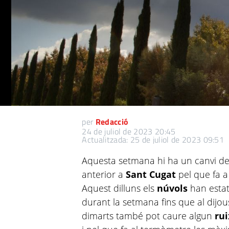
per
Redacció
24 de juliol de 2023 20:45
Actualitzada: 25 de juliol de 2023 09:51
Aquesta setmana hi ha un canvi de
anterior a
Sant Cugat
pel que fa a
Aquest dilluns els
núvols
han estat
durant la setmana fins que al dijou
dimarts també pot caure algun
rui