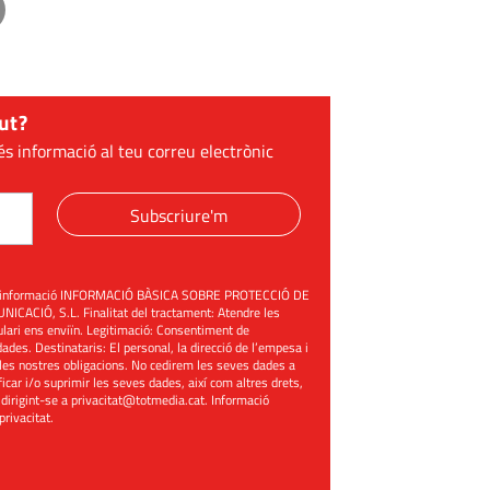
ut?
és informació al teu correu electrònic
Subscriure'm
üent informació INFORMACIÓ BÀSICA SOBRE PROTECCIÓ DE
ACIÓ, S.L. Finalitat del tractament: Atendre les
mulari ens enviïn. Legitimació: Consentiment de
ades. Destinataris: El personal, la direcció de l’empesa i
les nostres obligacions. No cedirem les seves dades a
ificar i/o suprimir les seves dades, així com altres drets,
 dirigint-se a
privacitat@totmedia.cat
. Informació
 privacitat
.