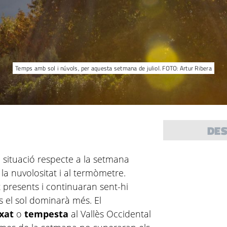
Temps amb sol i núvols, per aquesta setmana de juliol. FOTO: Artur Ribera
DE
 situació respecte a la setmana
 la nuvolositat i al termòmetre.
 presents i continuaran sent-hi
s el sol dominarà més. El
xat
o
tempesta
al Vallès Occidental