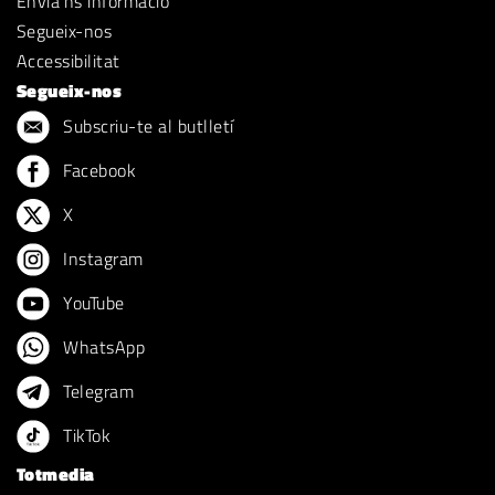
Envia'ns informació
Segueix-nos
Accessibilitat
Segueix-nos
Subscriu-te al butlletí
Facebook
X
Instagram
YouTube
WhatsApp
Telegram
TikTok
Totmedia