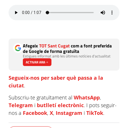
Afegeix
TOT Sant Cugat
com a font preferida
de Google de forma gratuïta
Estigues informat amb les últimes notícies d'actualitat
ACTIVAR ARA
Segueix-nos per saber què passa a la
ciutat
.
Subscriu-te gratuïtament al
WhatsApp
,
Telegram
i
butlletí electrònic
. I pots seguir-
nos a
Facebook
,
X
,
Instagram
i
TikTok
.