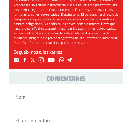
tractament: TOTMEDIA COMUNICACIÓ, S.L. Finalitat del tractament:
Atendre les sol·licituds d’informació que els usuaris d’aquest formulari
ens enviïn. Legitimació: Consentiment de l’interessat en enviar-nos el
formulari amb les seves dades. Destinataris: El personal, la direcció de
l’empesa i els prestadors de serveis necessaris per complir amb les
nostres obligacions. No cedirem les seves dades a tercers. Drets que
l’assisteixen: Te dret a accedir, rectificar i/o suprimir les seves dades,
així com altres drets, com s’explica detalladament a la política de
privacitat, dirigint-se a
privacitat@totmedia.cat
. Informació addicional:
Per més informació consultin la
política de privacitat
.
Segueix-nos a les xarxes
COMENTARIS