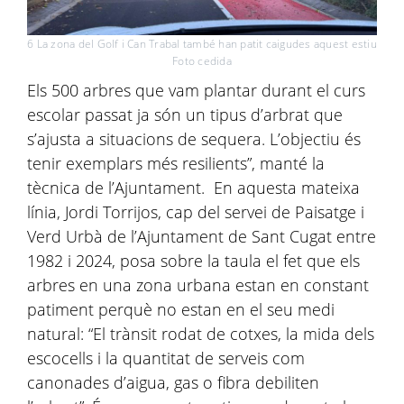
6 La zona del Golf i Can Trabal també han patit caigudes aquest estiu
Foto cedida
Els 500 arbres que vam plantar durant el curs
escolar passat ja són un tipus d’arbrat que
s’ajusta a situacions de sequera. L’objectiu és
tenir exemplars més resilients”, manté la
tècnica de l’Ajuntament. En aquesta mateixa
línia, Jordi Torrijos, cap del servei de Paisatge i
Verd Urbà de l’Ajuntament de Sant Cugat entre
1982 i 2024, posa sobre la taula el fet que els
arbres en una zona urbana estan en constant
patiment perquè no estan en el seu medi
natural: “El trànsit rodat de cotxes, la mida dels
escocells i la quantitat de serveis com
canonades d’aigua, gas o fibra debiliten