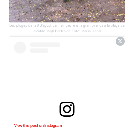
Les pluges del 28 d'agost van fer caure una gran branca a la plaça de
l'alcalde Magí Bartralot. Foto: Maria Hanali
View this post on Instagram