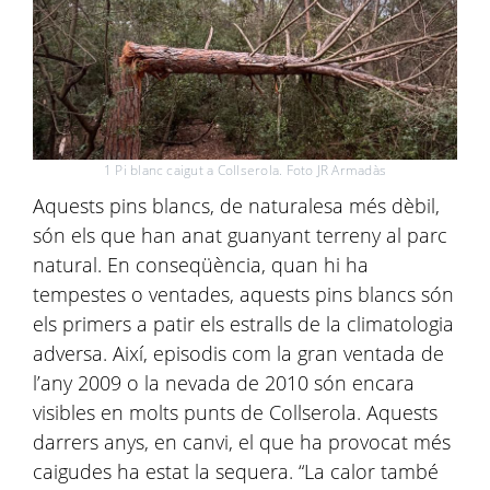
1 Pi blanc caigut a Collserola. Foto JR Armadàs
Aquests pins blancs, de naturalesa més dèbil,
són els que han anat guanyant terreny al parc
natural. En conseqüència, quan hi ha
tempestes o ventades, aquests pins blancs són
els primers a patir els estralls de la climatologia
adversa. Així, episodis com la gran ventada de
l’any 2009 o la nevada de 2010 són encara
visibles en molts punts de Collserola. Aquests
darrers anys, en canvi, el que ha provocat més
caigudes ha estat la sequera. “La calor també