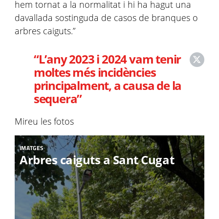
hem tornat a la normalitat i hi ha hagut una
davallada sostinguda de casos de branques o
arbres caiguts.”
“L’any 2023 i 2024 vam tenir
moltes més incidències
principalment, a causa de la
sequera”
Mireu les fotos
IMATGES
Arbres caiguts a Sant Cugat