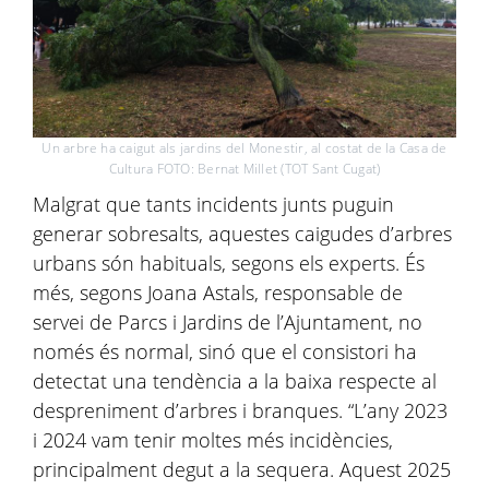
Un arbre ha caigut als jardins del Monestir, al costat de la Casa de
Cultura FOTO: Bernat Millet (TOT Sant Cugat)
Malgrat que tants incidents junts puguin
generar sobresalts, aquestes caigudes d’arbres
urbans són habituals, segons els experts. És
més, segons Joana Astals, responsable de
servei de Parcs i Jardins de l’Ajuntament, no
només és normal, sinó que el consistori ha
detectat una tendència a la baixa respecte al
despreniment d’arbres i branques. “L’any 2023
i 2024 vam tenir moltes més incidències,
principalment degut a la sequera. Aquest 2025