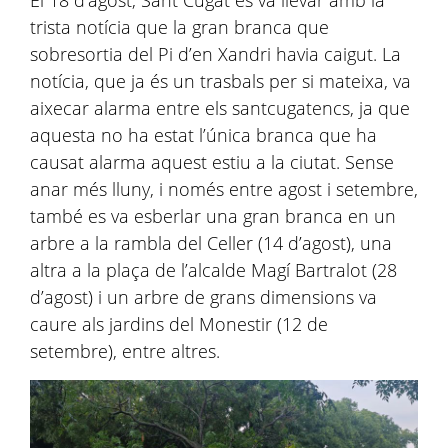
El 18 d’agost, Sant Cugat es va llevar amb la
trista notícia que la gran branca que
sobresortia del Pi d’en Xandri havia caigut. La
notícia, que ja és un trasbals per si mateixa, va
aixecar alarma entre els santcugatencs, ja que
aquesta no ha estat l’única branca que ha
causat alarma aquest estiu a la ciutat. Sense
anar més lluny, i només entre agost i setembre,
també es va esberlar una gran branca en un
arbre a la rambla del Celler (14 d’agost), una
altra a la plaça de l’alcalde Magí Bartralot (28
d’agost) i un arbre de grans dimensions va
caure als jardins del Monestir (12 de
setembre), entre altres.