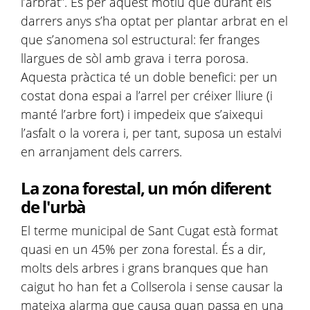
l’arbrat”. És per aquest motiu que durant els
darrers anys s’ha optat per plantar arbrat en el
que s’anomena sol estructural: fer franges
llargues de sòl amb grava i terra porosa.
Aquesta pràctica té un doble benefici: per un
costat dona espai a l’arrel per créixer lliure (i
manté l’arbre fort) i impedeix que s’aixequi
l’asfalt o la vorera i, per tant, suposa un estalvi
en arranjament dels carrers.
La zona forestal, un món diferent
de l'urbà
El terme municipal de Sant Cugat està format
quasi en un 45% per zona forestal. És a dir,
molts dels arbres i grans branques que han
caigut ho han fet a Collserola i sense causar la
mateixa alarma que causa quan passa en una