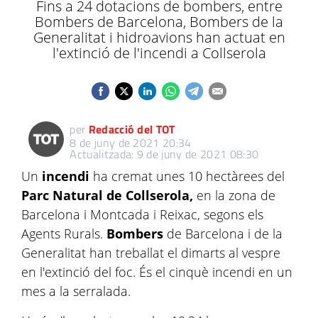
Fins a 24 dotacions de bombers, entre
Bombers de Barcelona, Bombers de la
Generalitat i hidroavions han actuat en
l'extinció de l'incendi a Collserola
per
Redacció del TOT
8 de juny de 2021 20:34
Actualitzada: 9 de juny de 2021 08:30
Un
incendi
ha cremat unes 10 hectàrees del
Parc Natural de Collserola,
en la zona de
Barcelona i Montcada i Reixac, segons els
Agents Rurals.
Bombers
de Barcelona i de la
Generalitat han treballat el dimarts al vespre
en l'extinció del foc. És el cinquè incendi en un
mes a la serralada.