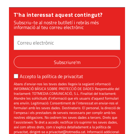
T'ha interessat aquest contingut?
Subscriu-te al nostre butlletí i rebràs més
informació al teu correu electrònic
Subscriure'm
Accepto la
política de privacitat
Abans d’enviar-nos les teves dades llegeix la següent informació
INFORMACIÓ BÀSICA SOBRE PROTECCIÓ DE DADES Responsable del
tractament: TOTMEDIA COMUNICACIÓ, S.L. Finalitat del tractament:
Atendre les sol·licituds d’informació que els usuaris d’aquest formulari
ens enviïn. Legitimació: Consentiment de l’interessat en enviar-nos el
formulari amb les seves dades. Destinataris: El personal, la direcció de
l’empesa i els prestadors de serveis necessaris per complir amb les
nostres obligacions. No cedirem les seves dades a tercers. Drets que
l’assisteixen: Te dret a accedir, rectificar i/o suprimir les seves dades,
així com altres drets, com s’explica detalladament a la política de
privacitat, dirigint-se a
privacitat@totmedia.cat
. Informació addicional: