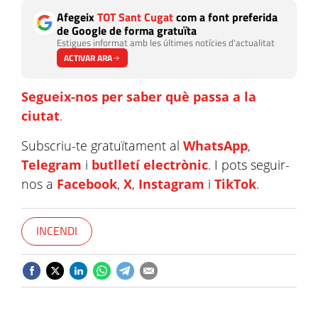
Afegeix
TOT Sant Cugat
com a font preferida
de Google de forma gratuïta
Estigues informat amb les últimes notícies d'actualitat
ACTIVAR ARA
Segueix-nos per saber què passa a la
ciutat
.
Subscriu-te gratuïtament al
WhatsApp
,
Telegram
i
butlletí electrònic
. I pots seguir-
nos a
Facebook
,
X
,
Instagram
i
TikTok
.
INCENDI