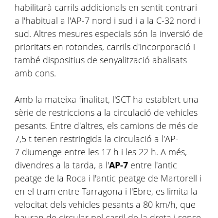
habilitarà carrils addicionals en sentit contrari
a l'habitual a l'AP-7 nord i sud i a la C-32 nord i
sud. Altres mesures especials són la inversió de
prioritats en rotondes, carrils d'incorporació i
també dispositius de senyalització abalisats
amb cons.
Amb la mateixa finalitat, l'SCT ha establert una
sèrie de restriccions a la circulació de vehicles
pesants. Entre d'altres, els camions de més de
7,5 t tenen restringida la circulació a l'AP-
7 diumenge entre les 17 h i les 22 h. A més,
divendres a la tarda, a l'
AP-7
entre l'antic
peatge de la Roca i l'antic peatge de Martorell i
en el tram entre Tarragona i l'Ebre, es limita la
velocitat dels vehicles pesants a 80 km/h, que
hauran de circular pel carril de la dreta i sense