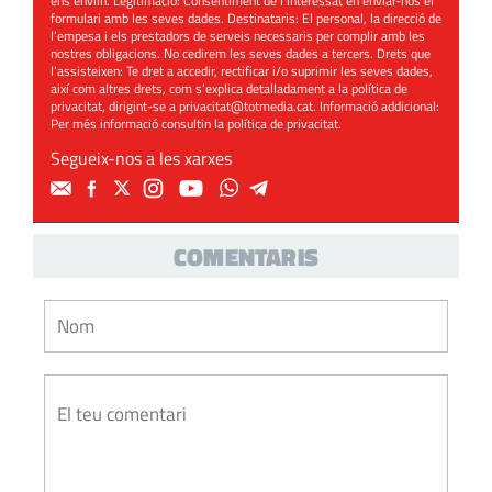
ens enviïn. Legitimació: Consentiment de l’interessat en enviar-nos el
formulari amb les seves dades. Destinataris: El personal, la direcció de
l’empesa i els prestadors de serveis necessaris per complir amb les
nostres obligacions. No cedirem les seves dades a tercers. Drets que
l’assisteixen: Te dret a accedir, rectificar i/o suprimir les seves dades,
així com altres drets, com s’explica detalladament a la política de
privacitat, dirigint-se a
privacitat@totmedia.cat
. Informació addicional:
Per més informació consultin la
política de privacitat
.
Segueix-nos a les xarxes
COMENTARIS