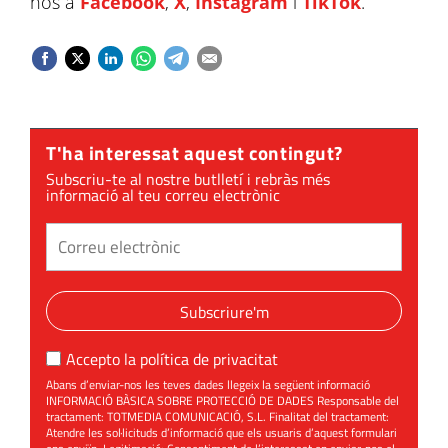
nos a
Facebook
,
X
,
Instagram
i
TikTok
.
T'ha interessat aquest contingut?
Subscriu-te al nostre butlletí i rebràs més
informació al teu correu electrònic
Subscriure'm
Accepto la
política de privacitat
Abans d’enviar-nos les teves dades llegeix la següent informació
INFORMACIÓ BÀSICA SOBRE PROTECCIÓ DE DADES Responsable del
tractament: TOTMEDIA COMUNICACIÓ, S.L. Finalitat del tractament:
Atendre les sol·licituds d’informació que els usuaris d’aquest formulari