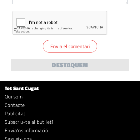
DESTAQUEM
Tot Sant Cugat
Qui som
Contacte
Publicitat
Subscriu-te al butlletí
Envia'ns informació
Segueix-nos