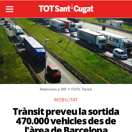
Retencions a l'AP-7. FOTO: Trànsit
MOBILITAT
Trànsit preveu la sortida
470.000 vehicles des de
l'àrea de Barcelona