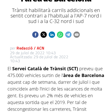
Trànsit habilitarà carrils addicionals en
sentit contrari a l'habitual a l'AP-7 nord i
sud i a la C-32 nord i sud
per
Redacció / ACN
29 de juliol de 2022 10:43
Actualitzada: 29 de juliol de 2022
10:43
El
Servei Català de Trànsit (SCT)
preveu que
475.000 vehicles surtin de l'
àrea de Barcelona
aquest cap de setmana, darrer de juliol i que
coincideix amb l'inici de les vacances de molta
gent. Es preveu un 2% més de vehicles en
aquesta sortida que el 2019. Per tal de
descongestionar les carreteres, Trànsit