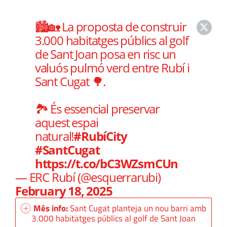
🏙️🏡 La proposta de construir
3.000 habitatges públics al golf
de Sant Joan posa en risc un
valuós pulmó verd entre Rubí i
Sant Cugat 🌳.
🏞️ És essencial preservar
aquest espai
natural!
#RubíCity
#SantCugat
https://t.co/bC3WZsmCUn
— ERC Rubí (@esquerrarubi)
February 18, 2025
Més info:
Sant Cugat planteja un nou barri amb
3.000 habitatges públics al golf de Sant Joan