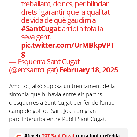
treballant, doncs, per blindar
drets i garantir que la qualitat
de vida de què gaudim a
#SantCugat
arribi a tota la
seva gent.
pic.twitter.com/UrMBkpVPT
g
— Esquerra Sant Cugat
(@ercsantcugat)
February 18, 2025
Amb tot, això suposa un trencament de la
sintonia que hi havia entre els partits
d'esquerres a Sant Cugat per fer de l'antic
camp de golf de Sant Joan un gran
parc interurbà entre Rubí i Sant Cugat.
Afegeix
TOT Sant Cugat
com a font preferida