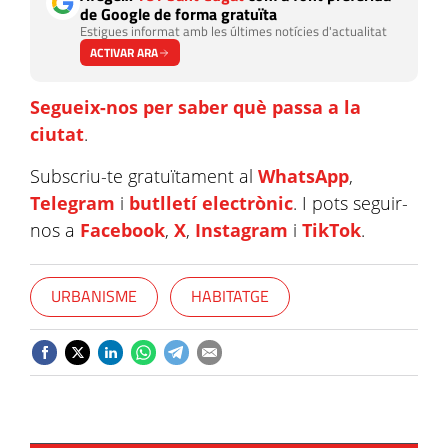
de Google de forma gratuïta
Estigues informat amb les últimes notícies d'actualitat
ACTIVAR ARA
Segueix-nos per saber què passa a la
ciutat
.
Subscriu-te gratuïtament al
WhatsApp
,
Telegram
i
butlletí electrònic
. I pots seguir-
nos a
Facebook
,
X
,
Instagram
i
TikTok
.
URBANISME
HABITATGE