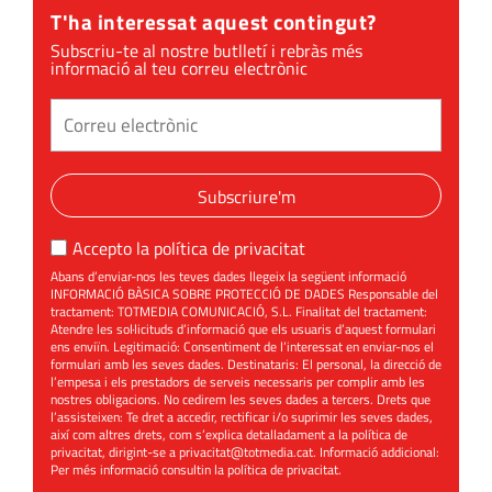
T'ha interessat aquest contingut?
Subscriu-te al nostre butlletí i rebràs més
informació al teu correu electrònic
Subscriure'm
Accepto la
política de privacitat
Abans d’enviar-nos les teves dades llegeix la següent informació
INFORMACIÓ BÀSICA SOBRE PROTECCIÓ DE DADES Responsable del
tractament: TOTMEDIA COMUNICACIÓ, S.L. Finalitat del tractament:
Atendre les sol·licituds d’informació que els usuaris d’aquest formulari
ens enviïn. Legitimació: Consentiment de l’interessat en enviar-nos el
formulari amb les seves dades. Destinataris: El personal, la direcció de
l’empesa i els prestadors de serveis necessaris per complir amb les
nostres obligacions. No cedirem les seves dades a tercers. Drets que
l’assisteixen: Te dret a accedir, rectificar i/o suprimir les seves dades,
així com altres drets, com s’explica detalladament a la política de
privacitat, dirigint-se a
privacitat@totmedia.cat
. Informació addicional:
Per més informació consultin la
política de privacitat
.