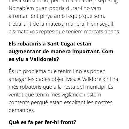
meva substitució, per la malaltia de Josep Puig.
No sabíem quan podria durar i ho vam
afrontar fent pinya amb l'equip que som,
treballant de la mateixa manera. Hem seguit
els mateixos reptes que teníem marcats abans.
Els robatoris a Sant Cugat estan
augmentant de manera important. Com
es viu a Valldoreix?
És un problema que tenim i no es poden
amagar les dades objectives. A Valldoreix hi ha
més robatoris que a la resta del municipi. És
veritat que tenim més vigilància i estem
contents perquè estan escoltant les nostres
demandes.
Què es fa per fer-hi front?