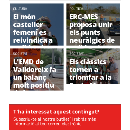
CULTURA
POLÍTICA
El món
ERC-MES
casteller
proposa unir
femení es
els punts
reivindica a
neuràlgics de
Valldoreix
Valldoreix
amb el
SOCIETAT
amb carril
SOCIETAT
L'EMD de
Els clàssics
Castell de
bici
Valldoreix fa
tornen a
Dones
un balanç
triomfar a la
molt positiu
Festa Major
de la Festa
de Valldoreix
Major
T'ha interessat aquest contingut?
Subscriu-te al nostre butlletí i rebràs més
informació al teu correu electrònic