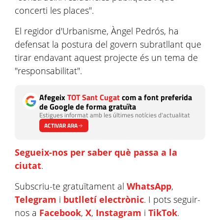
concerti les places".
El regidor d'Urbanisme, Àngel Pedrós, ha
defensat la postura del govern subratllant que
tirar endavant aquest projecte és un tema de
"responsabilitat".
Afegeix
TOT Sant Cugat
com a font preferida
de Google de forma gratuïta
Estigues informat amb les últimes notícies d'actualitat
ACTIVAR ARA
Segueix-nos per saber què passa a la
ciutat
.
Subscriu-te gratuïtament al
WhatsApp
,
Telegram
i
butlletí electrònic
. I pots seguir-
nos a
Facebook
,
X
,
Instagram
i
TikTok
.