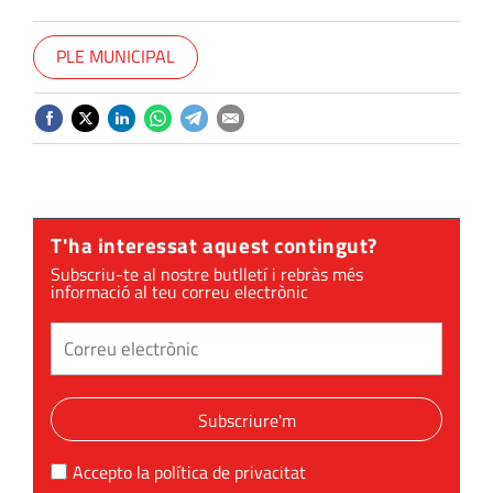
PLE MUNICIPAL
T'ha interessat aquest contingut?
Subscriu-te al nostre butlletí i rebràs més
informació al teu correu electrònic
Subscriure'm
Accepto la
política de privacitat