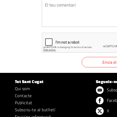
Tot Sant Cugat
Segueix-n
Qui som
Subscr
Contacte
Face
Publicitat
Subscriu-te al butlletí
X
Envia'ns informació