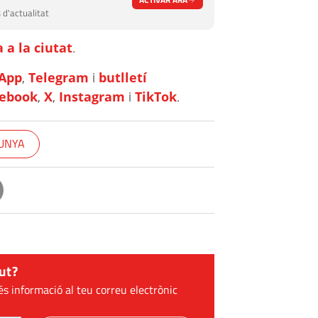
 d'actualitat
 a la ciutat
.
App
,
Telegram
i
butlletí
cebook
,
X
,
Instagram
i
TikTok
.
LUNYA
ut?
és informació al teu correu electrònic