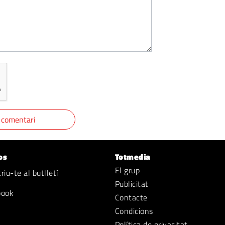
os
Totmedia
El grup
iu-te al butlletí
Publicitat
book
Contacte
Condicions
Política de privacitat