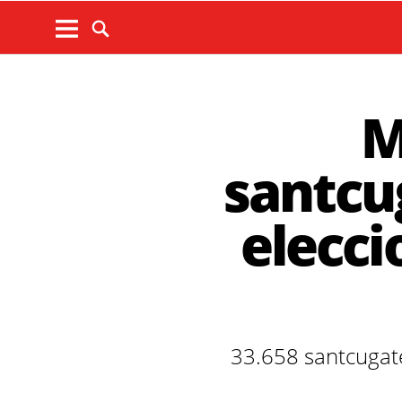
M
santcug
elecci
33.658 santcugate