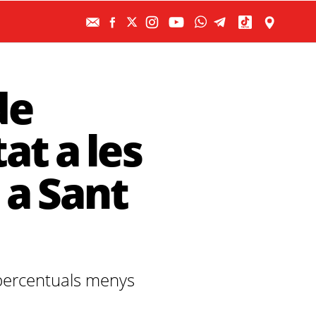
de
at a les
 a Sant
 percentuals menys