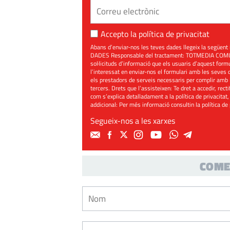
Accepto la
política de privacitat
Abans d’enviar-nos les teves dades llegeix la seg
DADES Responsable del tractament: TOTMEDIA COMUNIC
sol·licituds d’informació que els usuaris d’aquest for
l’interessat en enviar-nos el formulari amb les seves d
els prestadors de serveis necessaris per complir amb 
tercers. Drets que l’assisteixen: Te dret a accedir, rect
com s’explica detalladament a la política de privacitat,
addicional: Per més informació consultin la
política de
Segueix-nos a les xarxes
COME