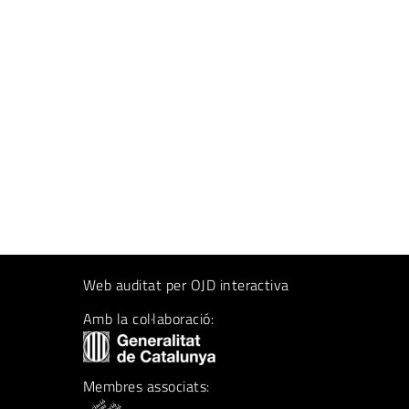
Web auditat per OJD interactiva
Amb la col·laboració:
Membres associats: