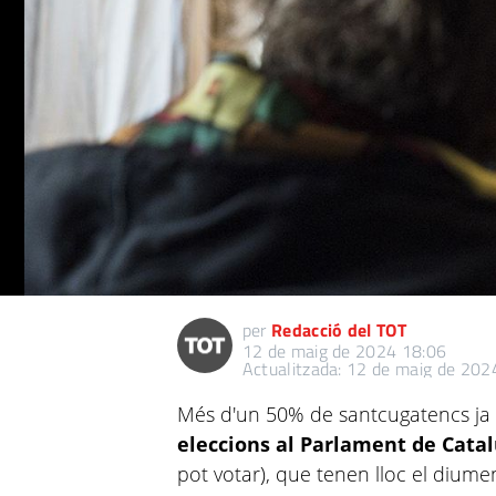
per
Redacció del TOT
12 de maig de 2024 18:06
Actualitzada: 12 de maig de 202
Més d'un 50% de santcugatencs ja ha
eleccions al Parlament de Cat
pot votar), que tenen lloc el dium