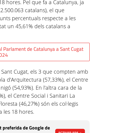
18 hores. Pel que fa a Catalunya, ja
2.500.063 catalans), el que
unts percentuals respecte a les
tat un 45,61% dels catalans a
al Parlament de Catalunya a Sant Cugat
024
 de Sant Cugat, els 3 que compten amb
ola d'Arquitectura (57,33%), el Centre
nigó (54,93%). En l'altra cara de la
, el Centre Social i Sanitari La
loresta (46,27%) són els col·legis
a les 18 hores.
 preferida de Google de
ACTIVAR ARA