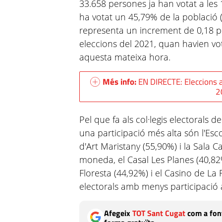
33.658 persones ja han votat a les 
ha votat un 45,79% de la població (
representa un increment de 0,18 p
eleccions del 2021, quan havien vo
aquesta mateixa hora.
Més info:
EN DIRECTE: Eleccions 
2
Pel que fa als col·legis electorals
una participació més alta són l'Esc
d'Art Maristany (55,90%) i la Sala Ca
moneda, el Casal Les Planes (40,82%)
Floresta (44,92%) i el Casino de La F
electorals amb menys participació 
Afegeix
TOT Sant Cugat
com a font