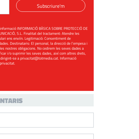
Subscriure'm
üent informació INFORMACIÓ BÀSICA SOBRE PROTECCIÓ DE
ACIÓ, S.L. Finalitat del tractament: Atendre les
mulari ens enviïn. Legitimació: Consentiment de
ades. Destinataris: El personal, la direcció de l’empesa i
les nostres obligacions. No cedirem les seves dades a
ificar i/o suprimir les seves dades, així com altres drets,
 dirigint-se a
privacitat@totmedia.cat
. Informació
 privacitat
.
NTARIS