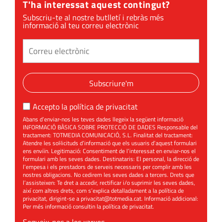
T'ha interessat aquest contingut?
Subscriu-te al nostre butlletí i rebràs més
informació al teu correu electrònic
Subscriure'm
Accepto la
política de privacitat
Abans d’enviar-nos les teves dades llegeix la següent informació
INFORMACIÓ BÀSICA SOBRE PROTECCIÓ DE DADES Responsable del
tractament: TOTMEDIA COMUNICACIÓ, S.L. Finalitat del tractament:
Atendre les sol·licituds d’informació que els usuaris d’aquest formulari
ens enviïn. Legitimació: Consentiment de l’interessat en enviar-nos el
formulari amb les seves dades. Destinataris: El personal, la direcció de
l’empesa i els prestadors de serveis necessaris per complir amb les
nostres obligacions. No cedirem les seves dades a tercers. Drets que
l’assisteixen: Te dret a accedir, rectificar i/o suprimir les seves dades,
així com altres drets, com s’explica detalladament a la política de
privacitat, dirigint-se a
privacitat@totmedia.cat
. Informació addicional:
Per més informació consultin la
política de privacitat
.