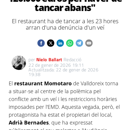
tancar abans"
El restaurant ha de tancar a les 23 hores
arran d'una denúncia d'un veí
per
Nielo Ballart
Redacció
22 de gener de 2026 19:11
Actualitzada: 22 de gener de 2026
19:38
El
restaurant Momotaro
de Valldoreix torna
a situar-se al centre de la polèmica pel
conflicte amb un veí i les restriccions horàries
imposades per l'EMD. Aquesta vegada, però, el
protagonista ha estat el propietari del local,
Adrià Bernades
, que ha expressat