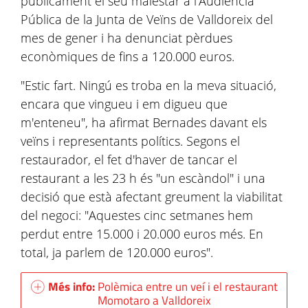
públicament el seu malestar a l'Audiència
Pública de la Junta de Veïns de Valldoreix del
mes de gener i ha denunciat pèrdues
econòmiques de fins a 120.000 euros.
"Estic fart. Ningú es troba en la meva situació,
encara que vingueu i em digueu que
m'enteneu", ha afirmat Bernades davant els
veïns i representants polítics. Segons el
restaurador, el fet d'haver de tancar el
restaurant a les 23 h és "un escàndol" i una
decisió que està afectant greument la viabilitat
del negoci: "Aquestes cinc setmanes hem
perdut entre 15.000 i 20.000 euros més. En
total, ja parlem de 120.000 euros".
Més info:
Polèmica entre un veí i el restaurant
Momotaro a Valldoreix