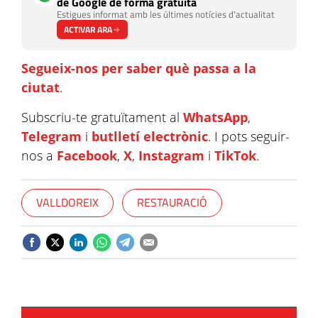
de Google de forma gratuïta
Estigues informat amb les últimes notícies d'actualitat
ACTIVAR ARA
Segueix-nos per saber què passa a la
ciutat
.
Subscriu-te gratuïtament al
WhatsApp
,
Telegram
i
butlletí electrònic
. I pots seguir-
nos a
Facebook
,
X
,
Instagram
i
TikTok
.
VALLDOREIX
RESTAURACIÓ