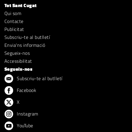
Tot Sant Cugat
Qui som
Contacte
Publicitat
Subscriu-te al butlletí
Envia'ns informació
Segueix-nos
Accessibilitat
Segueix-nos
Subscriu-te al butlletí
Facebook
X
Instagram
YouTube