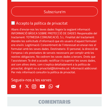
Subscriure'm
Accepto la
política de privacitat
Abans d’enviar-nos les teves dades llegeix la següent informació
INFORMACIÓ BÀSICA SOBRE PROTECCIÓ DE DADES Responsable del
tractament: TOTMEDIA COMUNICACIÓ, S.L. Finalitat del tractament:
Atendre les sol·licituds d’informació que els usuaris d’aquest formulari
ens enviïn. Legitimació: Consentiment de l’interessat en enviar-nos el
formulari amb les seves dades. Destinataris: El personal, la direcció de
l’empesa i els prestadors de serveis necessaris per complir amb les
nostres obligacions. No cedirem les seves dades a tercers. Drets que
l’assisteixen: Te dret a accedir, rectificar i/o suprimir les seves dades,
així com altres drets, com s’explica detalladament a la política de
privacitat, dirigint-se a
privacitat@totmedia.cat
. Informació addicional:
Per més informació consultin la
política de privacitat
.
Segueix-nos a les xarxes
COMENTARIS