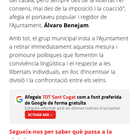
del català, però sempre des de la llibertat i el
consens, mai des de la imposició i la coacció",
afegia el portaveu popular i regidor de
l'Ajuntament,
Álvaro Benejam
.
Amb tot, el grup municipal insta a l'Ajuntament
a retirar immediatament aquesta mesura i
promoure polítiques que fomentin la
convivència lingüística i el respecte a les
llibertats individuals, en lloc d'incentivar la
divisió i la confrontació entre els veïns.
Afegeix
TOT Sant Cugat
com a font preferida
de Google de forma gratuïta
Estigues informat amb les últimes notícies d'actualitat
ACTIVAR ARA
Segueix-nos per saber què passa a la