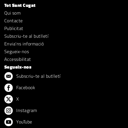
Tot Sant Cugat
Qui som
Contacte
Publicitat
Subscriu-te al butlletí
Envia'ns informació
Segueix-nos
Accessibilitat
Segueix-nos
Subscriu-te al butlletí
Facebook
X
Instagram
YouTube