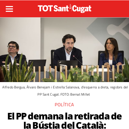
Alfredo Bergua, Álvaro Benejam i Estrella Salanova, d'esquerra a dreta, regidors del
PP Sant Cugat. FOTO: Bernat Millet
POLÍTICA
El PP demana la retirada de
la Bústia del Català: