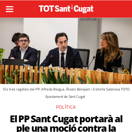
Els tres regidors del PP: Alfredo Bergua, Álvaro Benejam i Estrella Salanova FOTO:
Ajuntament de Sant Cugat
POLÍTICA
El PP Sant Cugat portarà al
ple una moció contra la