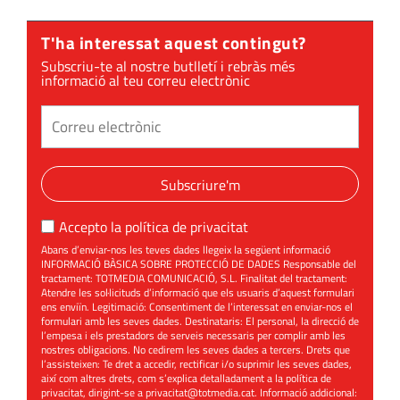
T'ha interessat aquest contingut?
Subscriu-te al nostre butlletí i rebràs més
informació al teu correu electrònic
Subscriure'm
Accepto la
política de privacitat
Abans d’enviar-nos les teves dades llegeix la següent informació
INFORMACIÓ BÀSICA SOBRE PROTECCIÓ DE DADES Responsable del
tractament: TOTMEDIA COMUNICACIÓ, S.L. Finalitat del tractament:
Atendre les sol·licituds d’informació que els usuaris d’aquest formulari
ens enviïn. Legitimació: Consentiment de l’interessat en enviar-nos el
formulari amb les seves dades. Destinataris: El personal, la direcció de
l’empesa i els prestadors de serveis necessaris per complir amb les
nostres obligacions. No cedirem les seves dades a tercers. Drets que
l’assisteixen: Te dret a accedir, rectificar i/o suprimir les seves dades,
així com altres drets, com s’explica detalladament a la política de
privacitat, dirigint-se a
privacitat@totmedia.cat
. Informació addicional: