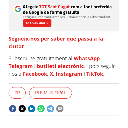
Afegeix
TOT Sant Cugat
com a font preferida
de Google de forma gratuïta
Estigues informat amb les últimes notícies d'actualitat
ACTIVAR ARA
Segueix-nos per saber què passa a la
ciutat
.
Subscriu-te gratuïtament al
WhatsApp
,
Telegram
i
butlletí electrònic
. I pots seguir-
nos a
Facebook
,
X
,
Instagram
i
TikTok
.
PP
PLE MUNICIPAL