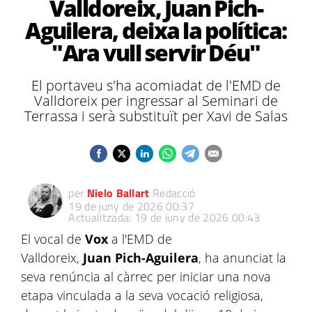
Valldoreix, Juan Pich-
Aguilera, deixa la política:
"Ara vull servir Déu"
El portaveu s'ha acomiadat de l'EMD de
Valldoreix per ingressar al Seminari de
Terrassa i serà substituït per Xavi de Salas
per
Nielo Ballart
Redacció
19 de juny de 2026 00:37
Actualitzada: 19 de juny de 2026 00:43
El vocal de
Vox
a l'EMD de
Valldoreix,
Juan Pich-Aguilera
, ha anunciat la
seva renúncia al càrrec per iniciar una nova
etapa vinculada a la seva vocació religiosa,