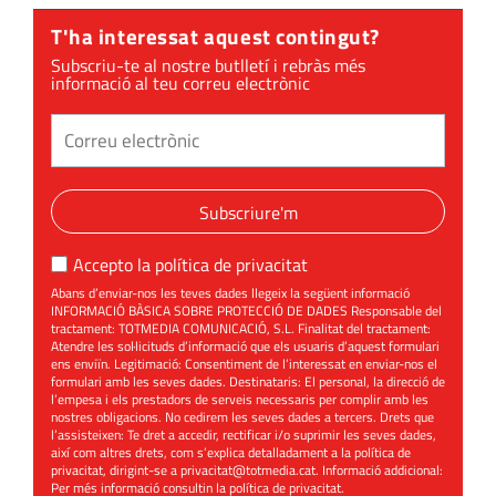
T'ha interessat aquest contingut?
Subscriu-te al nostre butlletí i rebràs més
informació al teu correu electrònic
Subscriure'm
Accepto la
política de privacitat
Abans d’enviar-nos les teves dades llegeix la següent informació
INFORMACIÓ BÀSICA SOBRE PROTECCIÓ DE DADES Responsable del
tractament: TOTMEDIA COMUNICACIÓ, S.L. Finalitat del tractament:
Atendre les sol·licituds d’informació que els usuaris d’aquest formulari
ens enviïn. Legitimació: Consentiment de l’interessat en enviar-nos el
formulari amb les seves dades. Destinataris: El personal, la direcció de
l’empesa i els prestadors de serveis necessaris per complir amb les
nostres obligacions. No cedirem les seves dades a tercers. Drets que
l’assisteixen: Te dret a accedir, rectificar i/o suprimir les seves dades,
així com altres drets, com s’explica detalladament a la política de
privacitat, dirigint-se a
privacitat@totmedia.cat
. Informació addicional:
Per més informació consultin la
política de privacitat
.