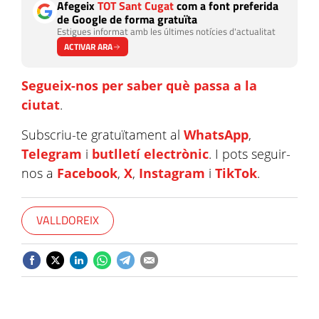
Afegeix
TOT Sant Cugat
com a font preferida
de Google de forma gratuïta
Estigues informat amb les últimes notícies d'actualitat
ACTIVAR ARA
Segueix-nos per saber què passa a la
ciutat
.
Subscriu-te gratuïtament al
WhatsApp
,
Telegram
i
butlletí electrònic
. I pots seguir-
nos a
Facebook
,
X
,
Instagram
i
TikTok
.
VALLDOREIX