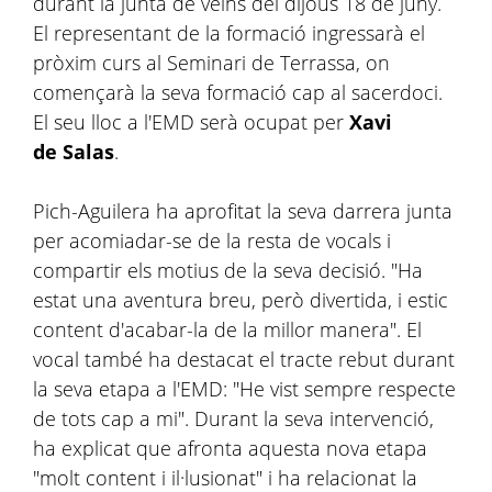
durant la junta de veïns del dijous 18 de juny.
El representant de la formació ingressarà el
pròxim curs al Seminari de Terrassa, on
començarà la seva formació cap al sacerdoci.
El seu lloc a l'EMD serà ocupat per
Xavi
de Salas
.
Pich-Aguilera ha aprofitat la seva darrera junta
per acomiadar-se de la resta de vocals i
compartir els motius de la seva decisió. "Ha
estat una aventura breu, però divertida, i estic
content d'acabar-la de la millor manera". El
vocal també ha destacat el tracte rebut durant
la seva etapa a l'EMD: "He vist sempre respecte
de tots cap a mi". Durant la seva intervenció,
ha explicat que afronta aquesta nova etapa
"molt content i il·lusionat" i ha relacionat la