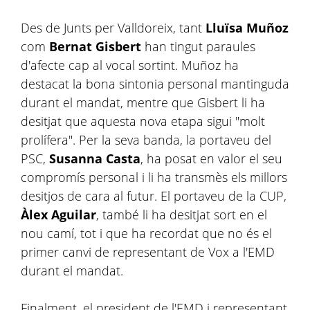
Des de Junts per Valldoreix, tant
Lluïsa Muñoz
com
Bernat Gisbert
han tingut paraules
d'afecte cap al vocal sortint. Muñoz ha
destacat la bona sintonia personal mantinguda
durant el mandat, mentre que Gisbert li ha
desitjat que aquesta nova etapa sigui "molt
prolífera". Per la seva banda, la portaveu del
PSC,
Susanna Casta
, ha posat en valor el seu
compromís personal i li ha transmès els millors
desitjos de cara al futur. El portaveu de la CUP,
Àlex Aguilar
, també li ha desitjat sort en el
nou camí, tot i que ha recordat que no és el
primer canvi de representant de Vox a l'EMD
durant el mandat.
Finalment, el president de l'EMD i representant