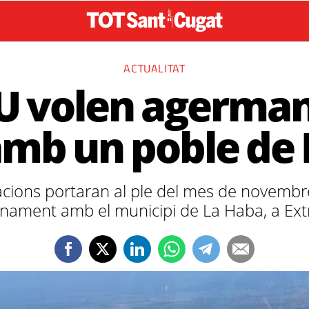
ACTUALITAT
iU volen agerma
amb un poble de 
cions portaran al ple del mes de novemb
nament amb el municipi de La Haba, a Ex