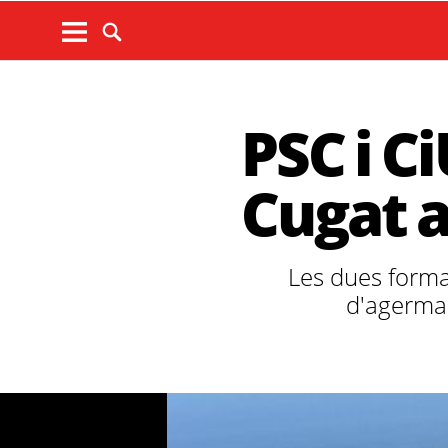
PSC i C
Cugat 
Les dues forma
d'agerma