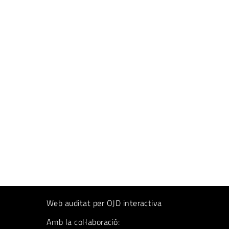
Web auditat per OJD interactiva
Amb la col·laboració: