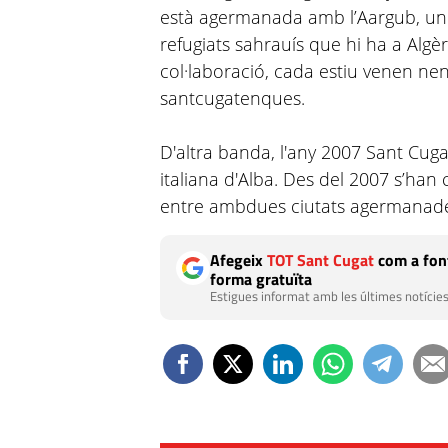
està agermanada amb l’Aargub, un
refugiats sahrauís que hi ha a Algè
col·laboració, cada estiu venen nen
santcugatenques.
D'altra banda, l'any 2007 Sant Cug
italiana d'Alba. Des del 2007 s’han 
entre ambdues ciutats agermanad
Afegeix
TOT Sant Cugat
com a font
forma gratuïta
Estigues informat amb les últimes notícies