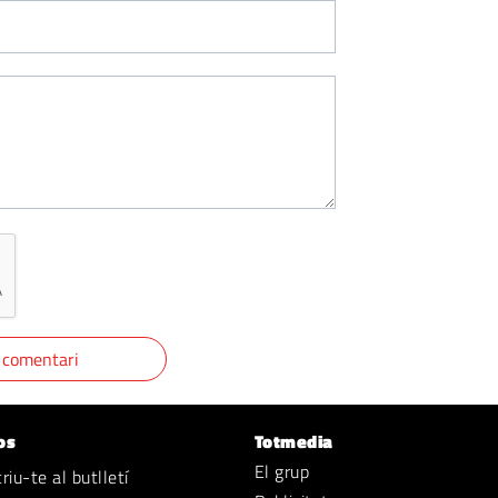
os
Totmedia
El grup
iu-te al butlletí