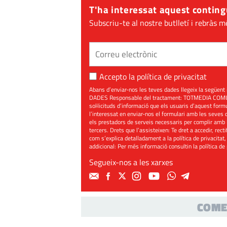
T'ha interessat aquest conting
Subscriu-te al nostre butlletí i rebràs m
Accepto la
política de privacitat
Abans d’enviar-nos les teves dades llegeix la seg
DADES Responsable del tractament: TOTMEDIA COMUNIC
sol·licituds d’informació que els usuaris d’aquest for
l’interessat en enviar-nos el formulari amb les seves d
els prestadors de serveis necessaris per complir amb 
tercers. Drets que l’assisteixen: Te dret a accedir, rect
com s’explica detalladament a la política de privacitat,
addicional: Per més informació consultin la
política de
Segueix-nos a les xarxes
COME