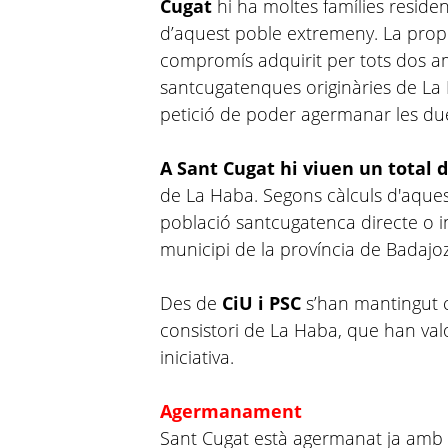
Cugat
hi ha moltes famílies resident
d’aquest poble extremeny. La propo
compromís adquirit per tots dos am
santcugatenques originàries de La H
petició de poder agermanar les due
A Sant Cugat hi viuen un total 
de La Haba. Segons càlculs d'aques
població santcugatenca directe o 
municipi de la província de Badajo
Des de
CiU i PSC
s’han mantingut 
consistori de La Haba, que han val
iniciativa.
Agermanament
Sant Cugat està agermanat ja amb 