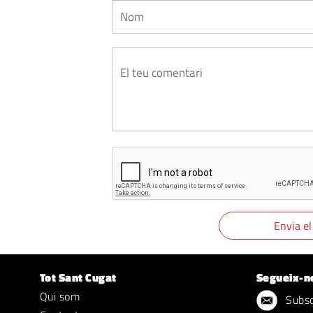
Tot Sant Cugat
Segueix-n
Qui som
Subscr