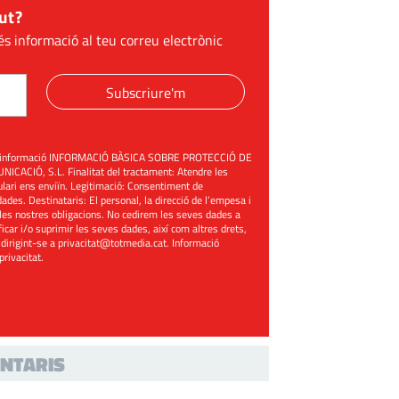
ut?
és informació al teu correu electrònic
Subscriure'm
üent informació INFORMACIÓ BÀSICA SOBRE PROTECCIÓ DE
ACIÓ, S.L. Finalitat del tractament: Atendre les
mulari ens enviïn. Legitimació: Consentiment de
ades. Destinataris: El personal, la direcció de l’empesa i
les nostres obligacions. No cedirem les seves dades a
ificar i/o suprimir les seves dades, així com altres drets,
 dirigint-se a
privacitat@totmedia.cat
. Informació
 privacitat
.
NTARIS