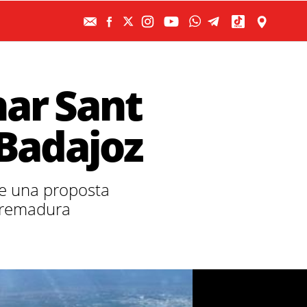
nar Sant
Badajoz
re una proposta
tremadura