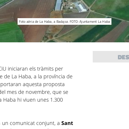
Foto aèria de La Haba, a Badajoz. FOTO: Ajuntament La Haba
DE
iU iniciaran els tràmits per
 de La Haba, a la província de
e, portaran aquesta proposta
del mes de novembre, que se
a Haba hi viuen unes 1.300
en un comunicat conjunt, a
Sant