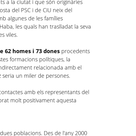
s a la ciutat i que són originàries
sta del PSC i de CiU neix del
b algunes de les famílies
aba, les quals han traslladat la seva
s viles.
de 62 homes i 73 dones
procedents
tes formacions polítiques, la
indirectament relacionada amb el
z seria un miler de persones.
contactes amb els representants del
orat molt positivament aquesta
dues poblacions. Des de l'any 2000