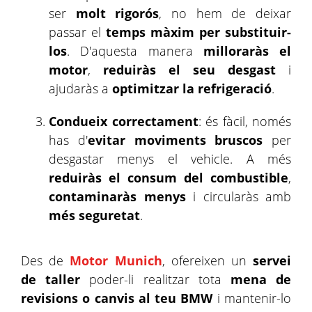
ser
molt rigorós
, no hem de deixar
passar el
temps màxim per substituir-
los
. D'aquesta manera
milloraràs el
motor
,
reduiràs el seu desgast
i
ajudaràs a
optimitzar la refrigeració
.
Condueix correctament
: és fàcil, només
has d'
evitar moviments bruscos
per
desgastar menys el vehicle. A més
reduiràs el consum del combustible
,
contaminaràs menys
i circularàs amb
més seguretat
.
Des de
Motor Munich
, ofereixen un
servei
de taller
poder-li realitzar tota
mena de
revisions o canvis al teu BMW
i mantenir-lo