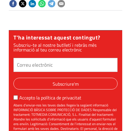
T'ha interessat aquest contingut?
Subscriu-te al nostre butlletí i rebràs més
informació al teu correu electrònic
Subscriure'm
Accepto la
política de privacitat
Abans d’enviar-nos les teves dades llegeix la següent informació
INFORMACIÓ BÀSICA SOBRE PROTECCIÓ DE DADES Responsable del
tractament: TOTMEDIA COMUNICACIÓ, S.L. Finalitat del tractament:
Atendre les sol·licituds d’informació que els usuaris d’aquest formulari
ens enviïn. Legitimació: Consentiment de l’interessat en enviar-nos el
formulari amb les seves dades. Destinataris: El personal, la direcció de