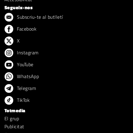
Segueix-nos
Subscriu-te al butlletí
Facebook
X
Instagram
YouTube
WhatsApp
Telegram
TikTok
Totmedia
El grup
Publicitat