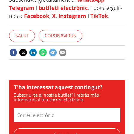
Telegram
i
butlletí electrònic
. I pots seguir-
nos a
Facebook
,
X
,
Instagram
i
TikTok
.
SALUT
CORONAVIRUS
T'ha interessat aquest contingut?
Subscriu-te al nostre butlletí i rebràs més
informació al teu correu electrònic