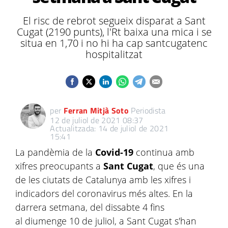
El risc de rebrot segueix disparat a Sant
Cugat (2190 punts), l'Rt baixa una mica i se
situa en 1,70 i no hi ha cap santcugatenc
hospitalitzat
per
Ferran Mitjà Soto
Periodista
12 de juliol de 2021 08:37
Actualitzada: 14 de juliol de 2021
15:41
La pandèmia de la
Covid-19
continua amb
xifres preocupants a
Sant Cugat
, que és una
de les ciutats de Catalunya amb les xifres i
indicadors del coronavirus més altes. En la
darrera setmana, del dissabte 4 fins
al diumenge 10 de juliol, a Sant Cugat s'han