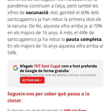
pandèmia continuen a l'alça, però també les
xifres de
vacunació
. Així, gairebé el 60% dels
santcugatencs ja han rebut la primera dosi de
la vacuna. De fet, aquesta xifra arriba ja al 70%
en els majors de 16 anys. A més, el 44% de
santcugatencs ja ha rebut la
pauta completa
.
En els majors de 16 anys aquesta xifra arriba al
54%.
Afegeix
TOT Sant Cugat
com a font preferida
de Google de forma gratuïta
Estigues informat amb les últimes notícies d'actualitat
ACTIVAR ARA
Segueix-nos per saber què passa a la
ciutat
.
Subscriu-te gratuïtament al
WhatsApp
,