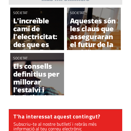
SOCIETAT
SOCIETAT
L'increïble
Aquestes són
camí de
les claus que
l'electricitat:
asseguraran
des que es
el futur de la
genera fins
mobilitat
que arriba per
SOCIETAT
sostenible
Els consells
ser
definitius per
consumida
millorar
l'estalvi i
l'eficiència
energètica a
casa
T'ha interessat aquest contingut?
Subscriu-te al nostre butlletí i rebràs més
informació al teu correu electrònic