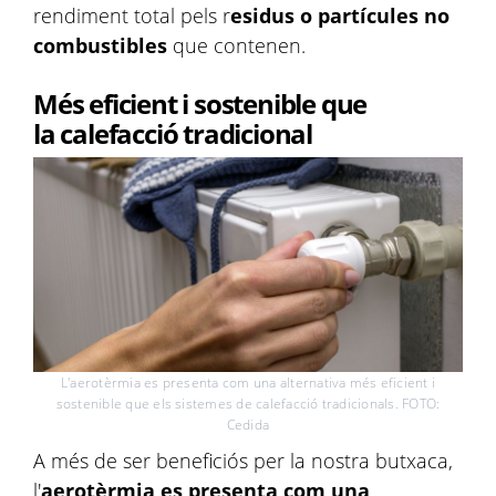
rendiment total pels r
esidus o partícules no
combustibles
que contenen.
Més eficient i sostenible que
la calefacció tradicional
L'aerotèrmia es presenta com una alternativa més eficient i
sostenible que els sistemes de calefacció tradicionals. FOTO:
Cedida
A més de ser beneficiós per la nostra butxaca,
l'
aerotèrmia es presenta com una