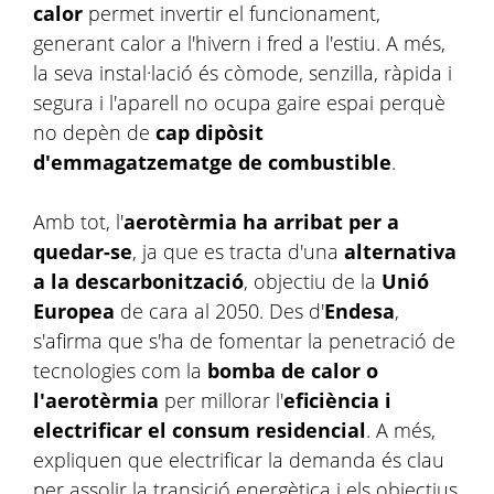
calor
permet invertir el funcionament,
generant calor a l'hivern i fred a l'estiu. A més,
la seva instal·lació és còmode, senzilla, ràpida i
segura i l'aparell no ocupa gaire espai perquè
no depèn de
cap dipòsit
d'emmagatzematge de combustible
.
Amb tot, l'
aerotèrmia ha arribat per a
quedar-se
, ja que es tracta d'una
alternativa
a la descarbonització
, objectiu de la
Unió
Europea
de cara al 2050. Des d'
Endesa
,
s'afirma que s'ha de fomentar la penetració de
tecnologies com la
bomba de calor o
l'aerotèrmia
per millorar l'
eficiència i
electrificar el consum residencial
. A més,
expliquen que electrificar la demanda és clau
per assolir la transició energètica i els objectius