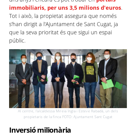
immobiliaris, per uns 3,5 milions d'euros
.
Tot i això, la propietat assegura que només
s'han dirigit a l'Ajuntament de Sant Cugat, ja
que la seva prioritat és que sigui un espai
públic.
Al centre, l'alcaldessa Mireia Ingla i Esteve Rabadà, un dels
propietaris de la finca FOTO: Ajuntament Sant Cugat
Inversió milionària