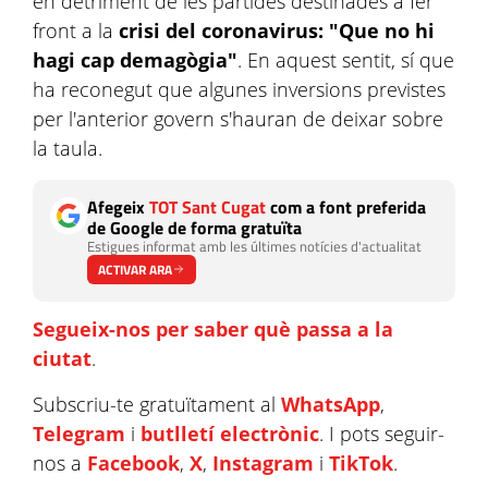
en detriment de les partides destinades a fer
front a la
crisi del coronavirus: "Que no hi
hagi cap demagògia"
. En aquest sentit, sí que
ha reconegut que algunes inversions previstes
per l'anterior govern s'hauran de deixar sobre
la taula.
Afegeix
TOT Sant Cugat
com a font preferida
de Google de forma gratuïta
Estigues informat amb les últimes notícies d'actualitat
ACTIVAR ARA
Segueix-nos per saber què passa a la
ciutat
.
Subscriu-te gratuïtament al
WhatsApp
,
Telegram
i
butlletí electrònic
. I pots seguir-
nos a
Facebook
,
X
,
Instagram
i
TikTok
.