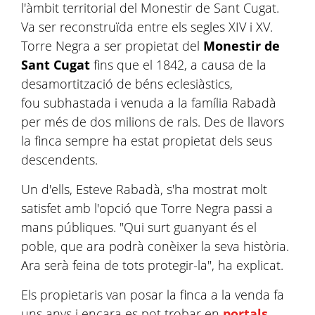
l'àmbit territorial del Monestir de Sant Cugat.
Va ser reconstruïda entre els segles XIV i XV.
Torre Negra a ser propietat del
Monestir de
Sant Cugat
fins que el 1842, a causa de la
desamortització de béns eclesiàstics,
fou subhastada i venuda a la família Rabadà
per més de dos milions de rals. Des de llavors
la finca sempre ha estat propietat dels seus
descendents.
Un d'ells, Esteve Rabadà, s'ha mostrat molt
satisfet amb l'opció que Torre Negra passi a
mans públiques. "Qui surt guanyant és el
poble, que ara podrà conèixer la seva història.
Ara serà feina de tots protegir-la", ha explicat.
Els propietaris van posar la finca a la venda fa
uns anys i encara es pot trobar en
portals