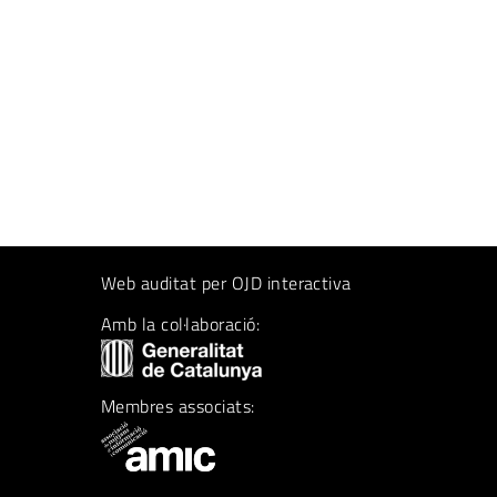
Web auditat per OJD interactiva
Amb la col·laboració:
Membres associats: