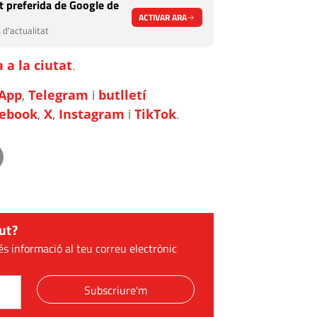
 preferida de Google de
ACTIVAR ARA
 d'actualitat
 a la ciutat
.
App
,
Telegram
i
butlletí
cebook
,
X
,
Instagram
i
TikTok
.
ut?
és informació al teu correu electrònic
Subscriure'm