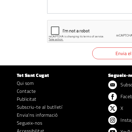
Tot Sant Cugat
Segueix-n
Qui som
Subscr
Contacte
Face
Publicitat
Subscriu-te al butlletí
X
Envia'ns informació
Insta
Segueix-nos
Accessibilitat
YouTu