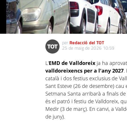
per
Redacció del TOT
25 de maig de 2026 10:59
L'
EMD de Valldoreix
ja ha aprovat
valldoreixencs per a l'any 2027
.
català i dos festius exclusius de Va
Sant Esteve (26 de desembre) cau
Setmana Santa arribarà a finals de
és el patró i festiu de Valldoreix, 
Medir (3 de març). En canvi, a Valld
de juny).