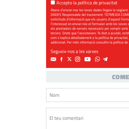
Accepto la
política de privacitat
Abans d’enviar-nos les teves dades llegeix la seg
DADES Responsable del tractament: TOTMEDIA COMUNIC
sol·licituds d’informació que els usuaris d’aquest for
l’interessat en enviar-nos el formulari amb les seves d
els prestadors de serveis necessaris per complir amb 
tercers. Drets que l’assisteixen: Te dret a accedir, rect
com s’explica detalladament a la política de privacitat,
addicional: Per més informació consultin la
política de
Segueix-nos a les xarxes
COME