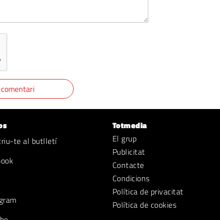
os
Totmedia
El grup
iu-te al butlletí
Publicitat
book
Contacte
Condicions
Política de privacitat
gram
Política de cookies
be