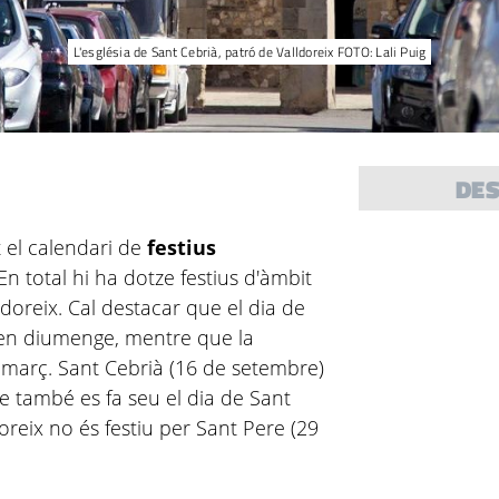
L'església de Sant Cebrià, patró de Valldoreix FOTO: Lali Puig
DE
 el calendari de
festius
 En total hi ha dotze festius d'àmbit
lldoreix. Cal destacar que el dia de
 en diumenge, mentre que la
 març. Sant Cebrià (16 de setembre)
que també es fa seu el dia de Sant
oreix no és festiu per Sant Pere (29