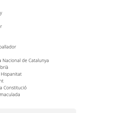
y
r
ballador
a Nacional de Catalunya
brià
 Hispanitat
nt
la Constitució
mmaculada