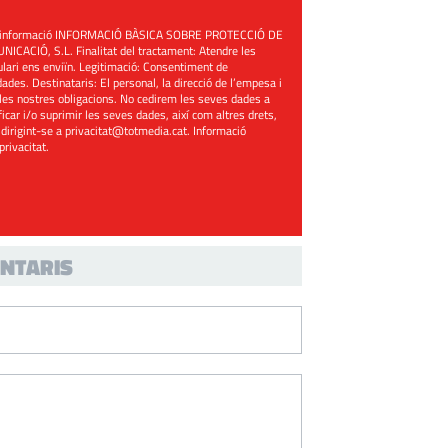
üent informació INFORMACIÓ BÀSICA SOBRE PROTECCIÓ DE
ACIÓ, S.L. Finalitat del tractament: Atendre les
mulari ens enviïn. Legitimació: Consentiment de
ades. Destinataris: El personal, la direcció de l’empesa i
les nostres obligacions. No cedirem les seves dades a
ificar i/o suprimir les seves dades, així com altres drets,
 dirigint-se a
privacitat@totmedia.cat
. Informació
 privacitat
.
NTARIS