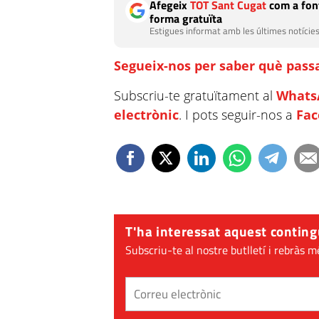
Afegeix
TOT Sant Cugat
com a font
forma gratuïta
Estigues informat amb les últimes notícies
Segueix-nos per saber què passa
Subscriu-te gratuïtament al
Whats
electrònic
. I pots seguir-nos a
Fa
T'ha interessat aquest conting
Subscriu-te al nostre butlletí i rebràs m