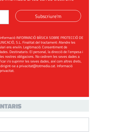
Subscriure'm
üent informació INFORMACIÓ BÀSICA SOBRE PROTECCIÓ DE
ACIÓ, S.L. Finalitat del tractament: Atendre les
mulari ens enviïn. Legitimació: Consentiment de
ades. Destinataris: El personal, la direcció de l’empesa i
les nostres obligacions. No cedirem les seves dades a
ificar i/o suprimir les seves dades, així com altres drets,
 dirigint-se a
privacitat@totmedia.cat
. Informació
 privacitat
.
NTARIS