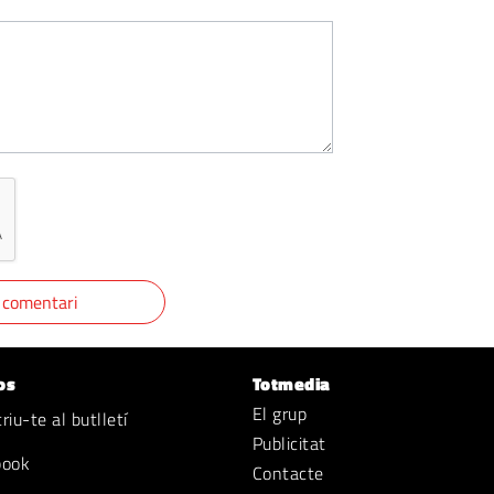
os
Totmedia
El grup
iu-te al butlletí
Publicitat
book
Contacte