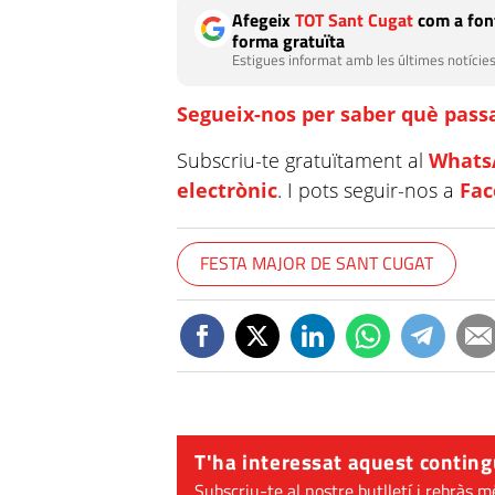
Afegeix
TOT Sant Cugat
com a font
forma gratuïta
Estigues informat amb les últimes notícies
Segueix-nos per saber què passa
Subscriu-te gratuïtament al
Whats
electrònic
. I pots seguir-nos a
Fa
FESTA MAJOR DE SANT CUGAT
T'ha interessat aquest conting
Subscriu-te al nostre butlletí i rebràs m