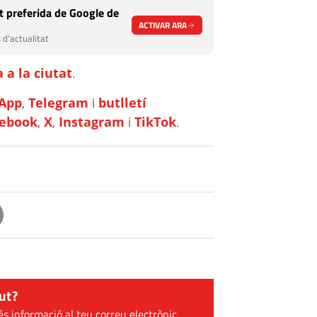
 preferida de Google de
ACTIVAR ARA
 d'actualitat
 a la ciutat
.
App
,
Telegram
i
butlletí
cebook
,
X
,
Instagram
i
TikTok
.
ut?
és informació al teu correu electrònic