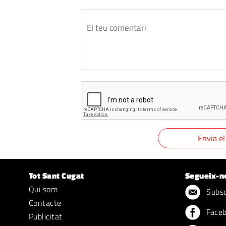
Tot Sant Cugat
Segueix-n
Qui som
Subscr
Contacte
Face
Publicitat