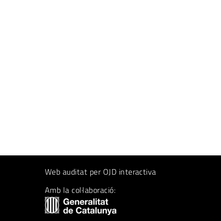
Web auditat per OJD interactiva
Amb la col·laboració: