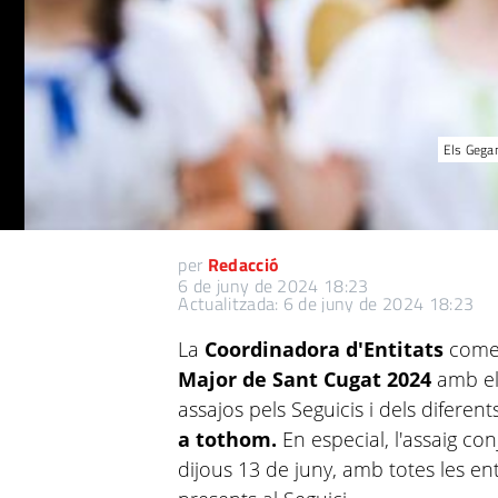
Els Gegan
per
Redacció
6 de juny de 2024 18:23
Actualitzada: 6 de juny de 2024 18:23
La
Coordinadora d'Entitats
comen
Major de Sant Cugat 2024
amb els
assajos pels Seguicis i dels diferent
a tothom.
En especial, l'assaig con
dijous 13 de juny, amb totes les en