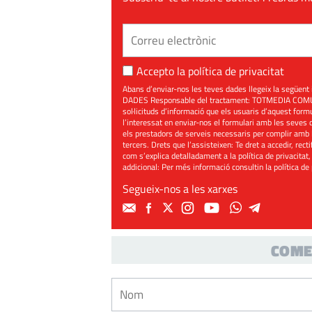
Accepto la
política de privacitat
Abans d’enviar-nos les teves dades llegeix la seg
DADES Responsable del tractament: TOTMEDIA COMUNIC
sol·licituds d’informació que els usuaris d’aquest for
l’interessat en enviar-nos el formulari amb les seves d
els prestadors de serveis necessaris per complir amb 
tercers. Drets que l’assisteixen: Te dret a accedir, rect
com s’explica detalladament a la política de privacitat,
addicional: Per més informació consultin la
política de
Segueix-nos a les xarxes
COME