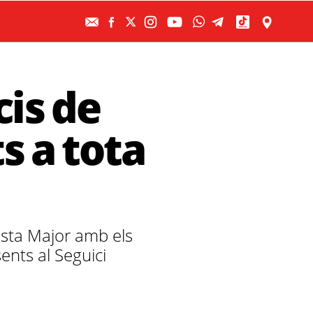
cis de
s a tota
sta Major amb els
ents al Seguici