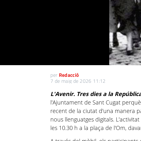
per
Redacció
7 de maig de 2026 11:12
L'Avenir. Tres dies a la Repúblic
l'Ajuntament de Sant Cugat perquè 
recent de la ciutat d'una manera pa
nous llenguatges digitals. L'activita
les 10.30 h a la plaça de l'Om, dava