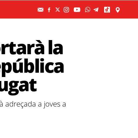
rtarà la
epública
Cugat
stà adreçada a joves a