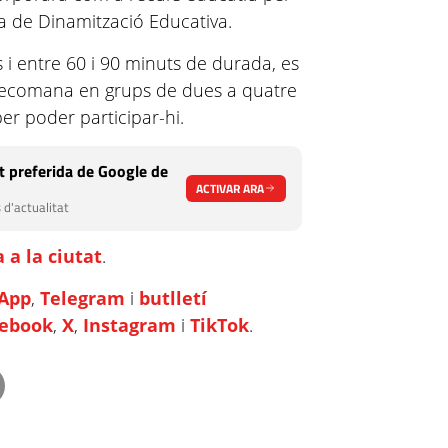
Pla de Dinamització Educativa.
s i entre 60 i 90 minuts de durada, es
recomana en grups de dues a quatre
per poder participar-hi.
 preferida de Google de
ACTIVAR ARA
 d'actualitat
 a la ciutat
.
App
,
Telegram
i
butlletí
cebook
,
X
,
Instagram
i
TikTok
.