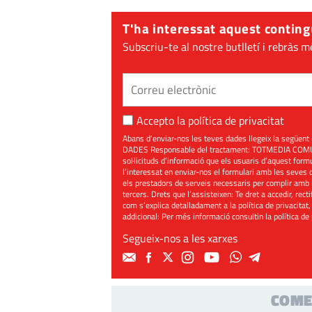
T'ha interessat aquest conting
Subscriu-te al nostre butlletí i rebràs m
Accepto la
política de privacitat
Abans d’enviar-nos les teves dades llegeix la seg
DADES Responsable del tractament: TOTMEDIA COMUNIC
sol·licituds d’informació que els usuaris d’aquest for
l’interessat en enviar-nos el formulari amb les seves d
els prestadors de serveis necessaris per complir amb 
tercers. Drets que l’assisteixen: Te dret a accedir, rect
com s’explica detalladament a la política de privacitat,
addicional: Per més informació consultin la
política de
Segueix-nos a les xarxes
COME