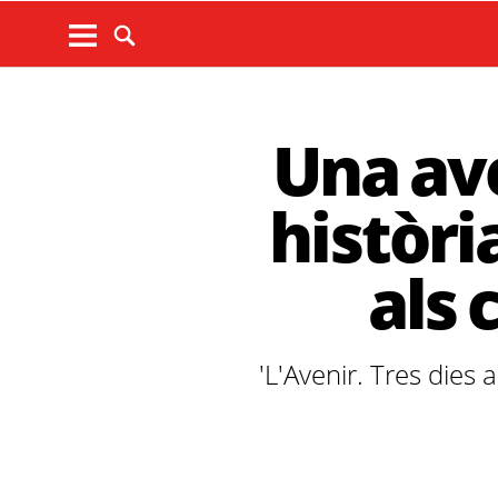
Una ave
històri
als 
'L'Avenir. Tres dies 