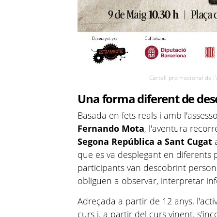
Cartell promocional de l'
Una forma diferent de desc
Basada en fets reals i amb l'assesso
Fernando Mota
, l'aventura recorr
Segona República a Sant Cugat
que es va desplegant en diferents pu
participants van descobrint persona
obliguen a observar, interpretar in
Adreçada a partir de 12 anys, l'activ
curs i, a partir del curs vinent, s'