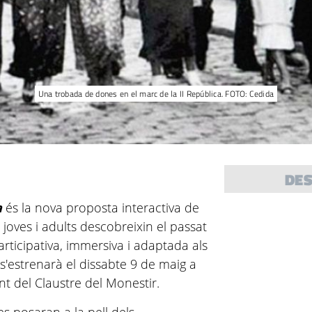
Una trobada de dones en el marc de la II República. FOTO: Cedida
DE
a
és la nova proposta interactiva de
joves i adults descobreixin el passat
rticipativa, immersiva i adaptada als
t s'estrenarà el dissabte 9 de maig a
nt del Claustre del Monestir.