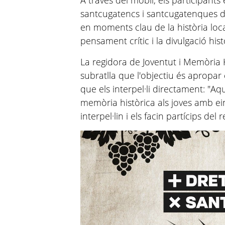
A través del mòbil, els participants 
santcugatencs i santcugatenques de
en moments clau de la història local
pensament crític i la divulgació hist
La regidora de Joventut i Memòria 
subratlla que l'objectiu és apropar
que els interpel·li directament: "
memòria històrica als joves amb ei
interpel·lin i els facin partícips del r