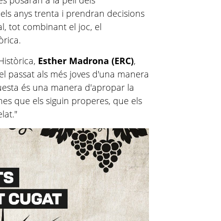
es posaran a la pell dels
ls anys trenta i prendran decisions
, tot combinant el joc, el
òrica.
Històrica,
Esther Madrona (ERC)
,
 el passat als més joves d'una manera
Aquesta és una manera d'apropar la
nes que els siguin properes, que els
elat."