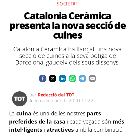
SOCIETAT
Catalonia Ceràmica
presenta la nova secció de
cuines
Catalonia Ceràmica ha llançat una nova
secció de cuines a la seva botiga de
Barcelona, gaudeix dels seus dissenys!
per
Redacció del TOT
4 de novembre de 2020 11:22
La
cuina
és una de les nostres
parts
preferides de la casa
i cada vegada són
més
intel·ligents
i
atractives
amb la combinació