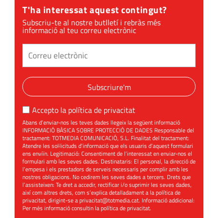
T'ha interessat aquest contingut?
Subscriu-te al nostre butlletí i rebràs més
informació al teu correu electrònic
Subscriure'm
Accepto la
política de privacitat
Abans d’enviar-nos les teves dades llegeix la següent informació
INFORMACIÓ BÀSICA SOBRE PROTECCIÓ DE DADES Responsable del
tractament: TOTMEDIA COMUNICACIÓ, S.L. Finalitat del tractament:
Atendre les sol·licituds d’informació que els usuaris d’aquest formulari
ens enviïn. Legitimació: Consentiment de l’interessat en enviar-nos el
formulari amb les seves dades. Destinataris: El personal, la direcció de
l’empesa i els prestadors de serveis necessaris per complir amb les
nostres obligacions. No cedirem les seves dades a tercers. Drets que
l’assisteixen: Te dret a accedir, rectificar i/o suprimir les seves dades,
així com altres drets, com s’explica detalladament a la política de
privacitat, dirigint-se a
privacitat@totmedia.cat
. Informació addicional:
Per més informació consultin la
política de privacitat
.