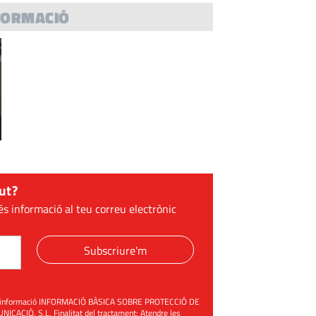
FORMACIÓ
ut?
és informació al teu correu electrònic
Subscriure'm
üent informació INFORMACIÓ BÀSICA SOBRE PROTECCIÓ DE
ACIÓ, S.L. Finalitat del tractament: Atendre les