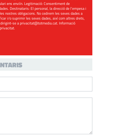
mulari ens enviïn. Legitimació: Consentiment de
ades. Destinataris: El personal, la direcció de l’empesa i
les nostres obligacions. No cedirem les seves dades a
ificar i/o suprimir les seves dades, així com altres drets,
 dirigint-se a
privacitat@totmedia.cat
. Informació
 privacitat
.
NTARIS