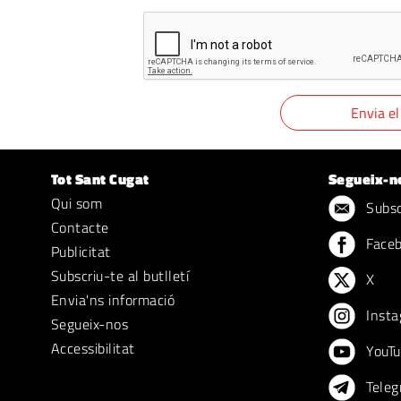
Tot Sant Cugat
Segueix-n
Qui som
Subscr
Contacte
Face
Publicitat
Subscriu-te al butlletí
X
Envia'ns informació
Insta
Segueix-nos
Accessibilitat
YouTu
Teleg