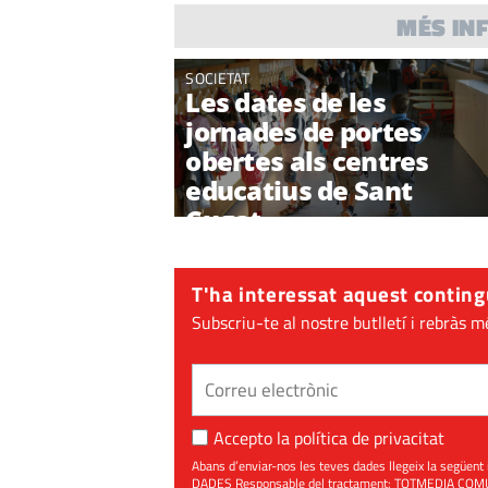
MÉS IN
SOCIETAT
Les dates de les
jornades de portes
obertes als centres
educatius de Sant
Cugat
T'ha interessat aquest conting
Subscriu-te al nostre butlletí i rebràs m
Accepto la
política de privacitat
Abans d’enviar-nos les teves dades llegeix la seg
DADES Responsable del tractament: TOTMEDIA COMUNIC