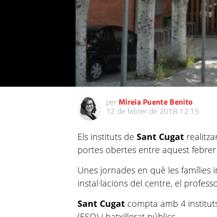
per
Mireia Puente Benito
12 de febrer de 2018 12:15
Els instituts de
Sant Cugat
realitza
portes obertes entre aquest febrer
Unes jornades en què les famílies 
instal·lacions del centre, el profess
Sant Cugat
compta amb 4 instituts
(ESO) i batxillerat públics.