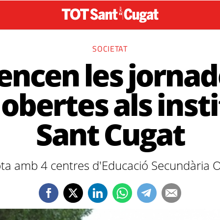
SOCIETAT
ncen les jornad
obertes als inst
Sant Cugat
a amb 4 centres d'Educació Secundària Ob