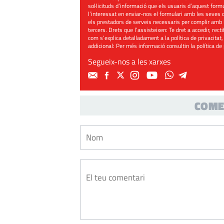
sol·licituds d’informació que els usuaris d’aquest for
l’interessat en enviar-nos el formulari amb les seves d
els prestadors de serveis necessaris per complir amb 
tercers. Drets que l’assisteixen: Te dret a accedir, rect
com s’explica detalladament a la política de privacitat,
addicional: Per més informació consultin la
política de
Segueix-nos a les xarxes
COME