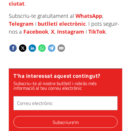
ciutat
.
Subscriu-te gratuïtament al
WhatsApp
,
Telegram
i
butlletí electrònic
. I pots seguir-
nos a
Facebook
,
X
,
Instagram
i
TikTok
.
T'ha interessat aquest contingut?
Subscriu-te al nostre butlletí i rebràs més
informació al teu correu electrònic
Subscriure'm