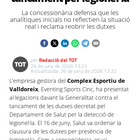
La concessionària defensa que les
analítiques inicials no reflectien la situació
real i reclama reobrir les dutxes
per
Redacció del TOT
26 de juny de 2026 13:21
Actualitzada: 26 de juny de 2026 13:22
L’empresa gestora del
Complex Esportiu de
Valldoreix
, Eventing Sports Cinc, ha presentat
al·legacions davant la Generalitat contra el
tancament de les dutxes decretat pel
Departament de Salut per la detecció de
legionel·la. El 16 de juny, Salut va ordenar la
clausura de les dutxes per presència de
legionel·la. Com a conseqüència, es va