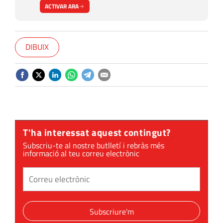
ACTIVAR ARA
DIBUIX
T'ha interessat aquest contingut?
Subscriu-te al nostre butlletí i rebràs més
informació al teu correu electrònic
Subscriure'm