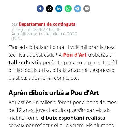
per
Departament de continguts
7 de juliol de 2022 04:30
Actualitzada: 14 de juliol de 2022
09:17
T'agrada dibuixar i pintar i vols millorar la teva
tècnica aquest estiu? A
Pou d'Art
trobaràs un
taller d'estiu
perfecte per a tu o per al teu fill
o filla: dibuix urbà, dibuix anatòmic, expressió
plàstica, aquarel·la, còmic, etc.
Aprèn dibuix urbà a Pou d'Art
Aquest és un taller diferent per a nens de més
de 12 anys, joves i adults que s'imparteix als
matins i on el
dibuix espontani realista
serveix per reflectir el que veiem. Els alumnes