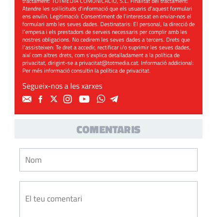
tractament: TOTMEDIA COMUNICACIÓ, S.L. Finalitat del tractament:
Atendre les sol·licituds d’informació que els usuaris d’aquest formulari
ens enviïn. Legitimació: Consentiment de l’interessat en enviar-nos el
formulari amb les seves dades. Destinataris: El personal, la direcció de
l’empesa i els prestadors de serveis necessaris per complir amb les
nostres obligacions. No cedirem les seves dades a tercers. Drets que
l’assisteixen: Te dret a accedir, rectificar i/o suprimir les seves dades,
així com altres drets, com s’explica detalladament a la política de
privacitat, dirigint-se a
privacitat@totmedia.cat
. Informació addicional:
Per més informació consultin la
política de privacitat
.
Segueix-nos a les xarxes
COMENTARIS