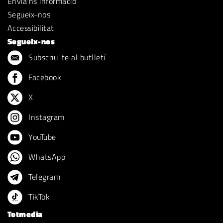
Envia'ns informació
Segueix-nos
Accessibilitat
Segueix-nos
Subscriu-te al butlletí
Facebook
X
Instagram
YouTube
WhatsApp
Telegram
TikTok
Totmedia