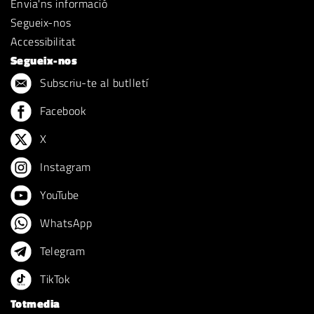
Envia'ns informació
Segueix-nos
Accessibilitat
Segueix-nos
Subscriu-te al butlletí
Facebook
X
Instagram
YouTube
WhatsApp
Telegram
TikTok
Totmedia