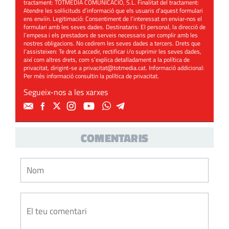
tractament: TOTMEDIA COMUNICACIÓ, S.L. Finalitat del tractament:
Atendre les sol·licituds d’informació que els usuaris d’aquest formulari
ens enviïn. Legitimació: Consentiment de l’interessat en enviar-nos el
formulari amb les seves dades. Destinataris: El personal, la direcció de
l’empesa i els prestadors de serveis necessaris per complir amb les
nostres obligacions. No cedirem les seves dades a tercers. Drets que
l’assisteixen: Te dret a accedir, rectificar i/o suprimir les seves dades,
així com altres drets, com s’explica detalladament a la política de
privacitat, dirigint-se a
privacitat@totmedia.cat
. Informació addicional:
Per més informació consultin la
política de privacitat
.
Segueix-nos a les xarxes
COMENTARIS