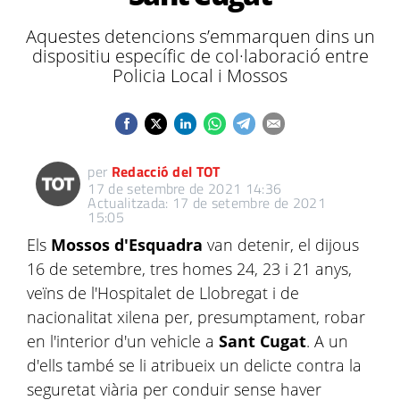
Aquestes detencions s’emmarquen dins un
dispositiu específic de col·laboració entre
Policia Local i Mossos
per
Redacció del TOT
17 de setembre de 2021 14:36
Actualitzada: 17 de setembre de 2021
15:05
Els
Mossos d'Esquadra
van detenir, el dijous
16 de setembre, tres homes 24, 23 i 21 anys,
veïns de l'Hospitalet de Llobregat i de
nacionalitat xilena per, presumptament, robar
en l'interior d'un vehicle a
Sant Cugat
. A un
d'ells també se li atribueix un delicte contra la
seguretat viària per conduir sense haver