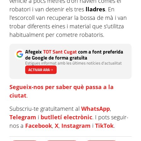
vehicle a pocs metres d'on havien comès el
robatori i van detenir els tres
lladres
. En
l'escorcoll van recuperar la bossa de mà i van
trobar diferents eines i material que s'utilitza
habitualment per cometre robatoris.
Afegeix
TOT Sant Cugat
com a font preferida
de Google de forma gratuïta
Estigues informat amb les últimes notícies d'actualitat
ACTIVAR ARA
Segueix-nos per saber què passa a la
ciutat
.
Subscriu-te gratuïtament al
WhatsApp
,
Telegram
i
butlletí electrònic
. I pots seguir-
nos a
Facebook
,
X
,
Instagram
i
TikTok
.