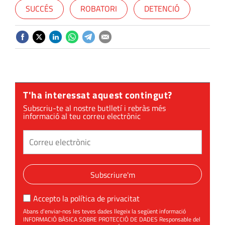
SUCCÉS
ROBATORI
DETENCIÓ
T'ha interessat aquest contingut?
Subscriu-te al nostre butlletí i rebràs més
informació al teu correu electrònic
Subscriure'm
Accepto la
política de privacitat
Abans d’enviar-nos les teves dades llegeix la següent informació
INFORMACIÓ BÀSICA SOBRE PROTECCIÓ DE DADES Responsable del