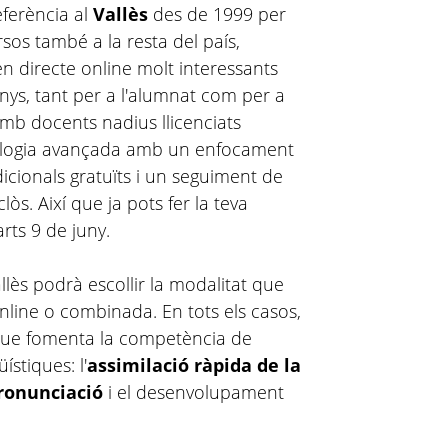
eferència al
Vallès
des de 1999 per
sos també a la resta del país,
en directe online molt interessants
anys, tant per a l'alumnat com per a
mb docents nadius llicenciats
odologia avançada amb un enfocament
icionals gratuïts i un seguiment de
òs. Així que ja pots fer la teva
rts 9 de juny.
lès podrà escollir la modalitat que
Online o combinada. En tots els casos,
que fomenta la competència de
ístiques: l'
assimilació ràpida de la
ronunciació
i el desenvolupament