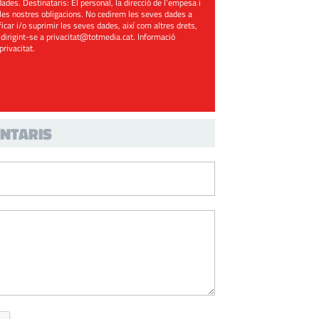
ades. Destinataris: El personal, la direcció de l’empesa i
les nostres obligacions. No cedirem les seves dades a
ificar i/o suprimir les seves dades, així com altres drets,
 dirigint-se a
privacitat@totmedia.cat
. Informació
 privacitat
.
NTARIS