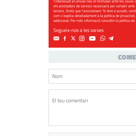
l’interessat en enviar-nos el formulari amb les seves d
els prestadors de serveis necessaris per complir amb 
tercers. Drets que l’assisteixen: Te dret a accedir, rect
com s’explica detalladament a la política de privacitat,
addicional: Per més informació consultin la
política de
Segueix-nos a les xarxes
COME