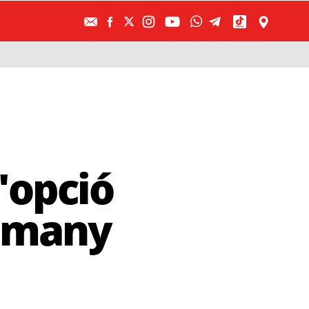
'opció
lemany