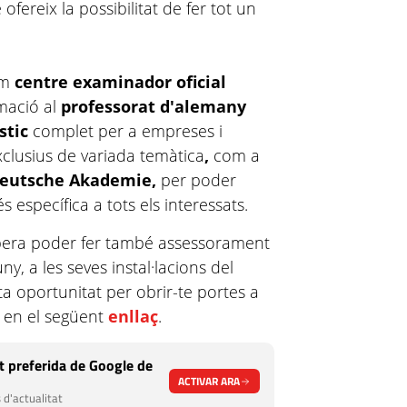
fereix la possibilitat de fer tot un
om
centre examinador oficial
rmació al
professorat d'alemany
stic
complet per a empreses i
xclusius de variada temàtica
,
com a
eutsche Akademie,
per poder
específica a tots els interessats.
pera poder fer també assessorament
ny, a les seves instal·lacions del
a oportunitat per obrir-te portes a
t en el següent
enllaç
.
 preferida de Google de
ACTIVAR ARA
 d'actualitat