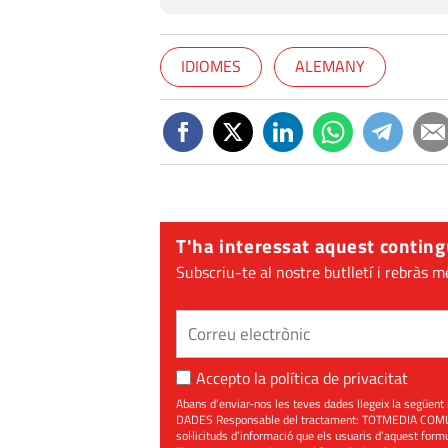
IDIOMES
ALEMANY
T'ha interessat aquest conting
Subscriu-te al nostre butlletí i rebràs m
Accepto la
política de privacitat
Abans d’enviar-nos les teves dades llegeix la seg
DADES Responsable del tractament: TOTMEDIA COMUNIC
sol·licituds d’informació que els usuaris d’aquest for