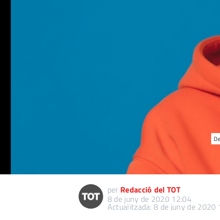
De
per
Redacció del TOT
8 de juny de 2020 12:04
Actualitzada: 8 de juny de 2020