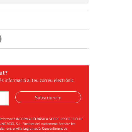
ut?
és informació al teu correu electrònic
Subscriure'm
üent informació INFORMACIÓ BÀSICA SOBRE PROTECCIÓ DE
ACIÓ, S.L. Finalitat del tractament: Atendre les
mulari ens enviïn. Legitimació: Consentiment de