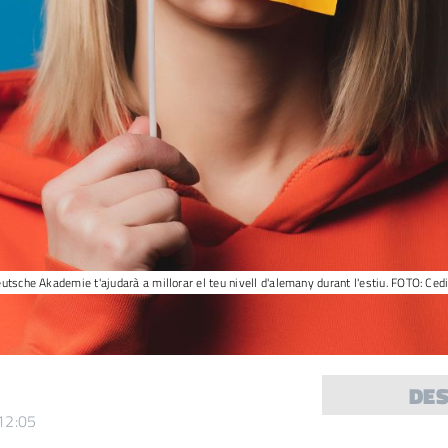
utsche Akademie t'ajudarà a millorar el teu nivell d'alemany durant l'estiu. FOTO: Ced
DE
 12:05