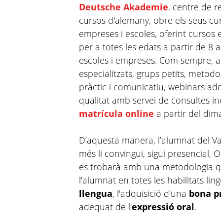
Deutsche Akademie
, centre de r
cursos d'alemany, obre els seus cur
empreses i escoles, oferint cursos 
per a totes les edats a partir de 8 
escoles i empreses. Com sempre, a
especialitzats, grups petits, met
pràctic i comunicatiu, webinars add
qualitat amb servei de consultes incl
matrícula online
a partir del dima
D’aquesta manera, l’alumnat del Val
més li convingui, sigui presencial, 
es trobarà amb una metodologia 
l'alumnat en totes les habilitats lingü
llengua
, l'adquisició d'una
bona p
adequat de l'
expressió oral
.