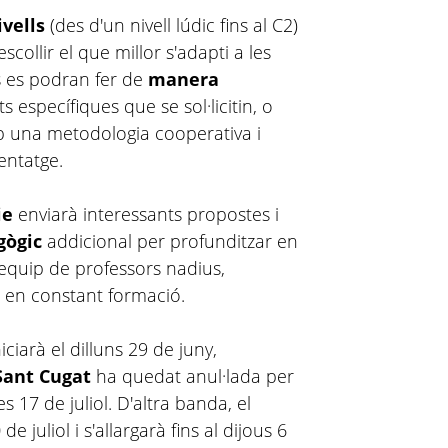
ivells
(des d'un nivell lúdic fins al C2)
scollir el que millor s'adapti a les
es es podran fer de
manera
ts específiques que se sol·licitin, o
b una metodologia cooperativa i
entatge.
ie
enviarà interessants propostes i
gògic
addicional per profunditzar en
equip de professors nadius,
an en constant formació.
ciarà el dilluns 29 de juny,
Sant Cugat
ha quedat anul·lada per
res 17 de juliol. D'altra banda, el
 juliol i s'allargarà fins al dijous 6