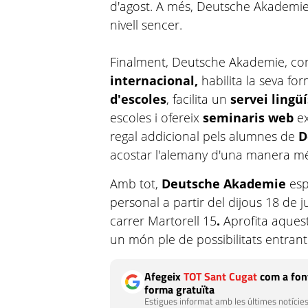
d'agost. A més, Deutsche Akademie o
nivell sencer.
Finalment, Deutsche Akademie, c
internacional,
habilita la seva fo
d'escoles
, facilita un
servei lingüí
escoles
i ofereix
seminaris
web
e
regal addicional pels alumnes de
D
acostar l'alemany d'una manera més 
Amb tot,
Deutsche Akademie
es
personal a partir del dijous 18 de ju
carrer Martorell 15
.
Aprofita aquest
un món ple de possibilitats entran
Afegeix
TOT Sant Cugat
com a font
forma gratuïta
Estigues informat amb les últimes notícies