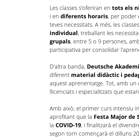
Les classes s'oferiran en
tots els n
i en
diferents horaris
, per poder e
teves necessitats. A més, les class
individual
, treballant les necessita
grupals
, entre 5 o 9 persones, am
participativa per consolidar l'apren
D'altra banda,
Deutsche Akadem
diferent
material didàctic i peda
aquest aprenentatge. Tot, amb un 
llicenciats i especialitzats que est
Amb això, el primer curs intensiu ini
aprofitant que la
Festa Major de 
la
COVID-19
, i finalitzarà el divend
segon torn començarà el dilluns 20 de